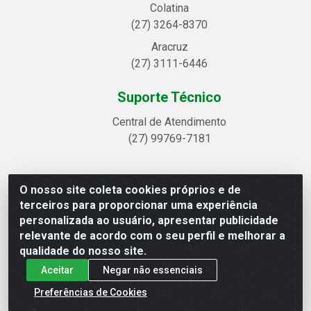
Colatina
(27) 3264-8370
Aracruz
(27) 3111-6446
Suporte Técnico
Central de Atendimento
(27) 99769-7181
O nosso site coleta cookies próprios e de
Linhavix Distribuidora LTDA - Avenida Alegre, 2521 -
terceiros para proporcionar uma experiência
Quadra314 Lote 05 e 07 - Shell, Linhares/ES - CEP 29.901-605
personalizada ao usuário, apresentar publicidade
- CNPJ 20.857.514/0001-75
relevante de acordo com o seu perfil e melhorar a
qualidade do nosso site.
Aceitar
Negar não essenciais
Preferências de Cookies