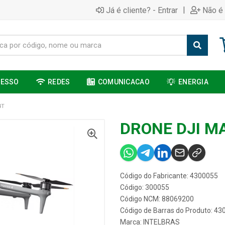
|
Já é cliente? - Entrar
Não é 
CESSO
REDES
COMUNICACAO
ENERGIA
4T
DRONE DJI M
Código do Fabricante: 4300055
Código: 300055
Código NCM: 88069200
Código de Barras do Produto: 4
Marca:
INTELBRAS