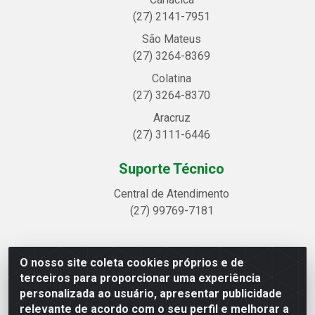
(27) 2141-7951
São Mateus
(27) 3264-8369
Colatina
(27) 3264-8370
Aracruz
(27) 3111-6446
Suporte Técnico
Central de Atendimento
(27) 99769-7181
O nosso site coleta cookies próprios e de
Linhavix Distribuidora LTDA - Avenida Alegre, 2521 -
terceiros para proporcionar uma experiência
Quadra314 Lote 05 e 07 - Shell, Linhares/ES - CEP
personalizada ao usuário, apresentar publicidade
29.901-605 - CNPJ 20.857.514/0001-75
relevante de acordo com o seu perfil e melhorar a