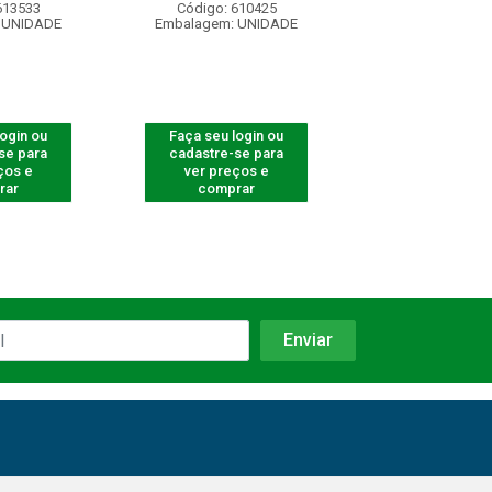
613533
Código: 610425
Código: 620
 UNIDADE
Embalagem: UNIDADE
Embalagem: U
login ou
Faça seu login ou
Faça seu log
se para
cadastre-se para
cadastre-se 
ços e
ver preços e
ver preços
rar
comprar
comprar