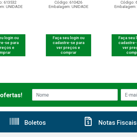
o: 613532
Código: 610426
Código: 
em: UNIDADE
Embalagem: UNIDADE
Embalagem:
u login ou
Faça seu login ou
Faça seu 
re-se para
cadastre-se para
cadastre-
preços e
ver preços e
ver pre
mprar
comprar
comp
ofertas!
Boletos
Notas Fiscais