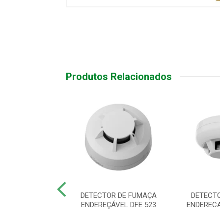
Produtos Relacionados
TOR DE FUMAÇA
DETECTOR DE FUMAÇA
DETECT
RT IDF 620
ENDEREÇÁVEL DFE 523
ENDERECA