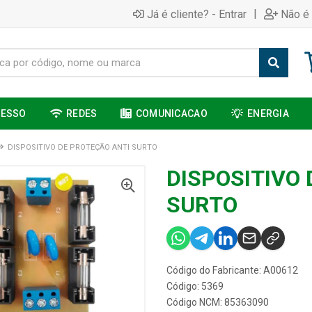
|
Já é cliente? - Entrar
Não é 
CESSO
REDES
COMUNICACAO
ENERGIA
DISPOSITIVO DE PROTEÇÃO ANTI SURTO
DISPOSITIVO
SURTO
Código do Fabricante: A00612
Código: 5369
Código NCM: 85363090