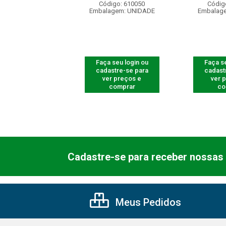
digo: 620620
Código: 610050
Códig
agem: UNIDADE
Embalagem: UNIDADE
Embalag
 seu login ou
Faça seu login ou
Faça se
astre-se para
cadastre-se para
cadast
er preços e
ver preços e
ver 
comprar
comprar
co
Cadastre-se para receber nossas 
Meus Pedidos