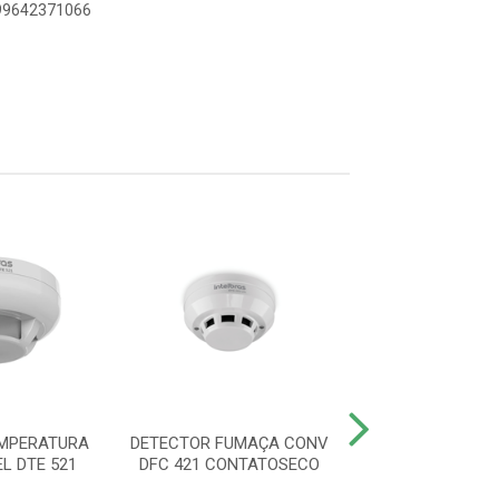
899642371066
MPERATURA
DETECTOR FUMAÇA CONV
DETECTOR DE 
L DTE 521
DFC 421 CONTATOSECO
SMART IDF