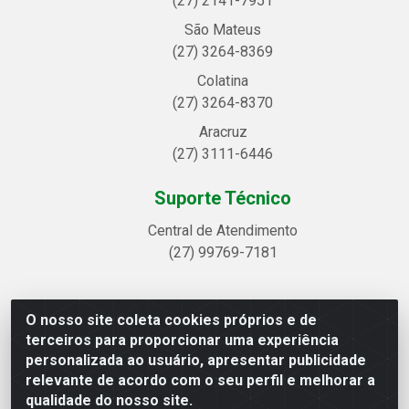
(27) 2141-7951
São Mateus
(27) 3264-8369
Colatina
(27) 3264-8370
Aracruz
(27) 3111-6446
Suporte Técnico
Central de Atendimento
(27) 99769-7181
O nosso site coleta cookies próprios e de
Linhavix Distribuidora LTDA - Avenida Alegre, 2521 -
terceiros para proporcionar uma experiência
Quadra314 Lote 05 e 07 - Shell, Linhares/ES - CEP
personalizada ao usuário, apresentar publicidade
29.901-605 - CNPJ 20.857.514/0001-75
relevante de acordo com o seu perfil e melhorar a
qualidade do nosso site.