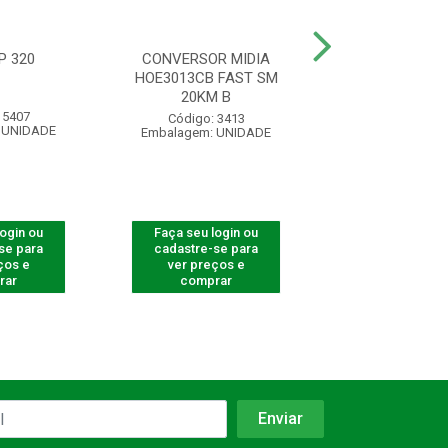
P 320
CONVERSOR MIDIA
CONVERSOR P
HOE3013CB FAST SM
OPTICA 1P ONU 
20KM B
 5407
Código: 780
Código: 3413
 UNIDADE
Embalagem: U
Embalagem: UNIDADE
login ou
Faça seu login ou
Faça seu log
se para
cadastre-se para
cadastre-se 
ços e
ver preços e
ver preços
rar
comprar
comprar