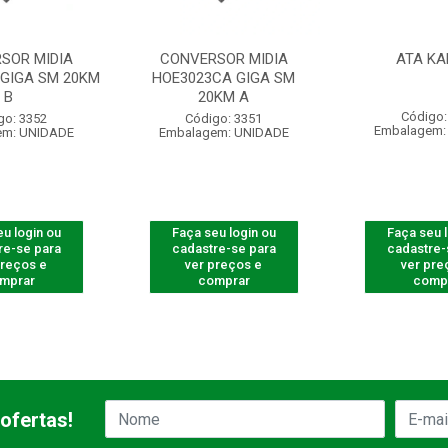
SOR MIDIA
CONVERSOR MIDIA
ATA KA
 GIGA SM 20KM
HOE3023CA GIGA SM
B
20KM A
Código:
go: 3352
Código: 3351
Embalagem:
em: UNIDADE
Embalagem: UNIDADE
u login ou
Faça seu login ou
Faça seu 
re-se para
cadastre-se para
cadastre-
preços e
ver preços e
ver pre
mprar
comprar
comp
ofertas!