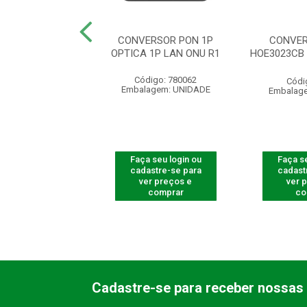
ERSOR PON 1P
CONVERSOR PON 1P
CONVER
1P ONU 110B SKD
OPTICA 1P LAN ONU R1
HOE3023CB
digo: 780063
Código: 780062
Códi
agem: UNIDADE
Embalagem: UNIDADE
Embalag
 seu login ou
Faça seu login ou
Faça se
astre-se para
cadastre-se para
cadast
er preços e
ver preços e
ver 
comprar
comprar
co
Cadastre-se para receber nossas 