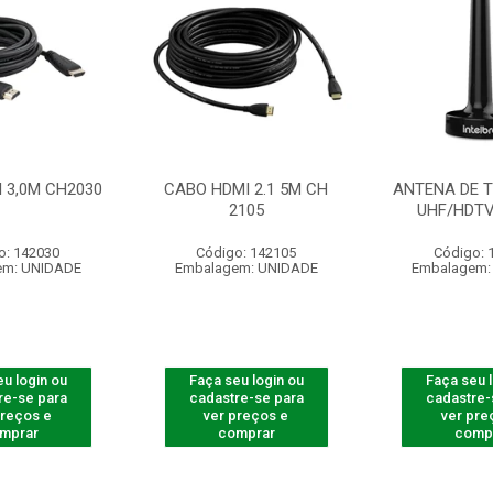
 3,0M CH2030
CABO HDMI 2.1 5M CH
ANTENA DE T
2105
UHF/HDTV
o: 142030
Código: 142105
Código: 
em: UNIDADE
Embalagem: UNIDADE
Embalagem:
u login ou
Faça seu login ou
Faça seu 
re-se para
cadastre-se para
cadastre-
preços e
ver preços e
ver pre
mprar
comprar
comp