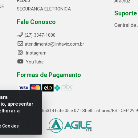
REDES
Aracruz
DE
SEGURANCA ELETRONICA
Suporte
Fale Conosco
Central de
(27) 3347-1000
atendimento@linhavix.com.br
Instagram
YouTube
Formas de Pagamento
para
io, apresentar
elhorar a
ida Alegre, 2521 - Quadra314 Lote 05 e 07 - Shell, Linhares/ES - CEP 2
e Cookies