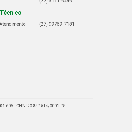
(27) 3111-6446
 Técnico
 Atendimento
(27) 99769-7181
9.901-605 - CNPJ 20.857.514/0001-75