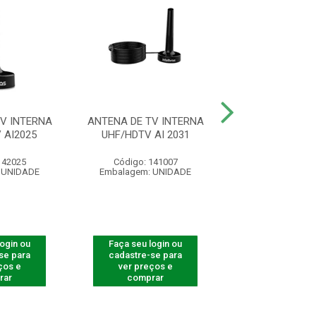
V INTERNA
ANTENA DE TV INTERNA
CABO HDMI 2
 AI2025
UHF/HDTV AI 2031
BLINDADO 5
142025
Código: 141007
Código: 41
 UNIDADE
Embalagem: UNIDADE
Embalagem: U
login ou
Faça seu login ou
Faça seu log
se para
cadastre-se para
cadastre-se 
ços e
ver preços e
ver preços
rar
comprar
comprar