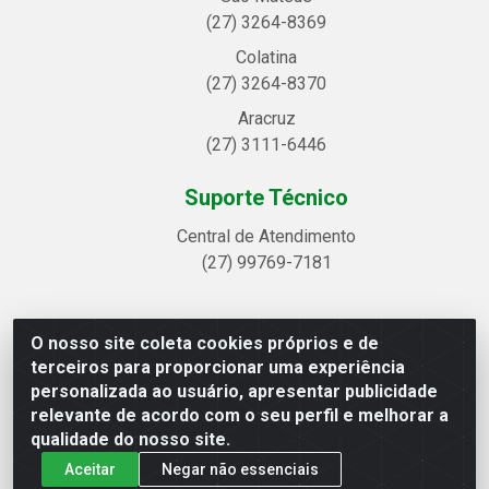
(27) 3264-8369
Colatina
(27) 3264-8370
Aracruz
(27) 3111-6446
Suporte Técnico
Central de Atendimento
(27) 99769-7181
O nosso site coleta cookies próprios e de
Linhavix Distribuidora LTDA - Avenida Alegre, 2521 -
terceiros para proporcionar uma experiência
Quadra314 Lote 05 e 07 - Shell, Linhares/ES - CEP
personalizada ao usuário, apresentar publicidade
29.901-605 - CNPJ 20.857.514/0001-75
relevante de acordo com o seu perfil e melhorar a
qualidade do nosso site.
Aceitar
Negar não essenciais