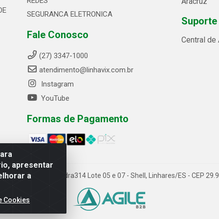
REDES
Aracruz
DE
SEGURANCA ELETRONICA
Suporte
Fale Conosco
Central de
(27) 3347-1000
atendimento@linhavix.com.br
Instagram
YouTube
Formas de Pagamento
para
io, apresentar
elhorar a
ida Alegre, 2521 - Quadra314 Lote 05 e 07 - Shell, Linhares/ES - CEP 2
e Cookies