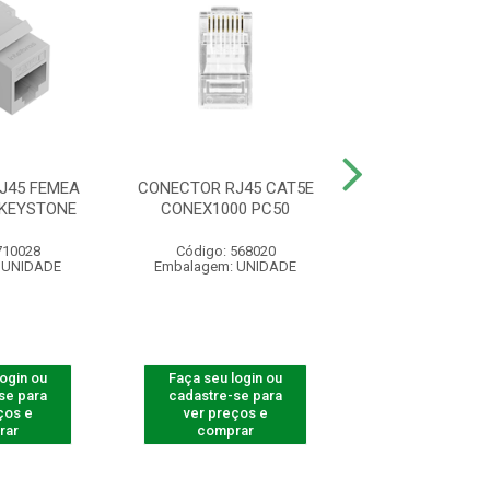
J45 FEMEA
CONECTOR RJ45 CAT5E
CONECTOR RJ4
 KEYSTONE
CONEX1000 PC50
180° CAT 6 K
710028
Código: 568020
Código: 710
 UNIDADE
Embalagem: UNIDADE
Embalagem: U
login ou
Faça seu login ou
Faça seu log
se para
cadastre-se para
cadastre-se 
ços e
ver preços e
ver preços
rar
comprar
comprar