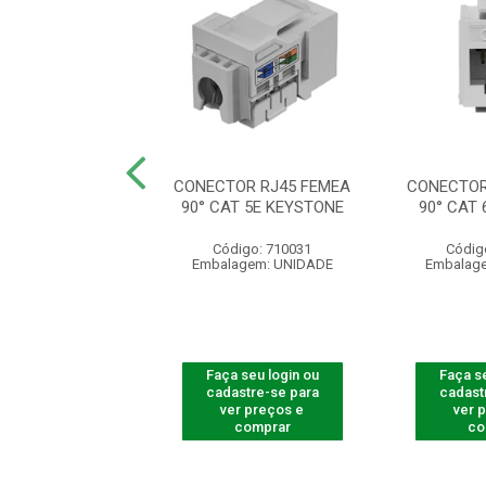
OR RJ45 FEMEA
CONECTOR RJ45 FEMEA
CONECTOR
AT 6 KEYSTONE
90° CAT 5E KEYSTONE
90° CAT
digo: 710030
Código: 710031
Códig
agem: UNIDADE
Embalagem: UNIDADE
Embalag
 seu login ou
Faça seu login ou
Faça se
astre-se para
cadastre-se para
cadast
er preços e
ver preços e
ver 
comprar
comprar
co