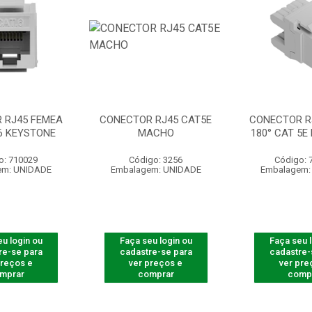
 RJ45 FEMEA
CONECTOR RJ45 CAT5E
CONECTOR R
 6 KEYSTONE
MACHO
180° CAT 5E
o: 710029
Código: 3256
Código: 
em: UNIDADE
Embalagem: UNIDADE
Embalagem:
u login ou
Faça seu login ou
Faça seu 
re-se para
cadastre-se para
cadastre-
preços e
ver preços e
ver pre
mprar
comprar
comp