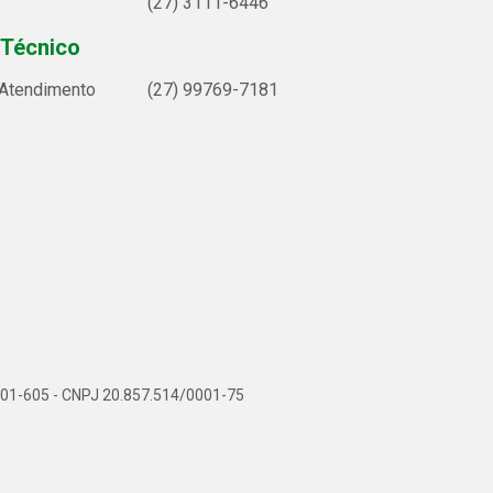
(27) 3111-6446
 Técnico
 Atendimento
(27) 99769-7181
9.901-605 - CNPJ 20.857.514/0001-75