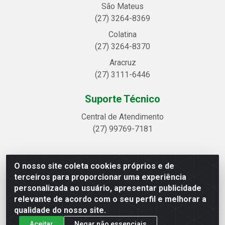
São Mateus
(27) 3264-8369
Colatina
(27) 3264-8370
Aracruz
(27) 3111-6446
Suporte Técnico
Central de Atendimento
(27) 99769-7181
O nosso site coleta cookies próprios e de
Linhavix Distribuidora LTDA - Avenida Alegre, 2521 -
terceiros para proporcionar uma experiência
Quadra314 Lote 05 e 07 - Shell, Linhares/ES - CEP
personalizada ao usuário, apresentar publicidade
29.901-605 - CNPJ 20.857.514/0001-75
relevante de acordo com o seu perfil e melhorar a
qualidade do nosso site.
Aceitar
Negar não essenciais