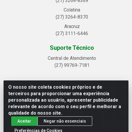
(27) 3264-8369
Colatina
(27) 3264-8370
Aracruz
(27) 3111-6446
Suporte Técnico
Central de Atendimento
(27) 99769-7181
O nosso site coleta cookies próprios e de
Linhavix Distribuidora LTDA - Avenida Alegre, 2521 -
terceiros para proporcionar uma experiência
Quadra314 Lote 05 e 07 - Shell, Linhares/ES - CEP
personalizada ao usuário, apresentar publicidade
29.901-605 - CNPJ 20.857.514/0001-75
relevante de acordo com o seu perfil e melhorar a
qualidade do nosso site.
Aceitar
Negar não essenciais
Preferências de Cookies