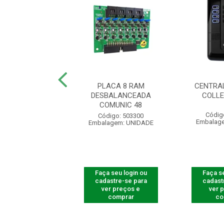
RAL COLETIVA
PLACA 8 RAM
CENTRA
ECTIVE 24 I
DESBALANCEADA
COLLE
COMUNIC 48
digo: 500040
Códig
Código: 503300
agem: UNIDADE
Embalag
Embalagem: UNIDADE
 seu login ou
Faça seu login ou
Faça se
astre-se para
cadastre-se para
cadast
er preços e
ver preços e
ver 
comprar
comprar
co