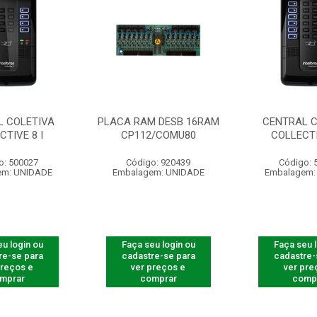
L COLETIVA
PLACA RAM DESB 16RAM
CENTRAL C
CTIVE 8 I
CP112/COMU80
COLLECTI
o: 500027
Código: 920439
Código: 
em: UNIDADE
Embalagem: UNIDADE
Embalagem:
u login ou
Faça seu login ou
Faça seu 
re-se para
cadastre-se para
cadastre-
preços e
ver preços e
ver pre
mprar
comprar
comp