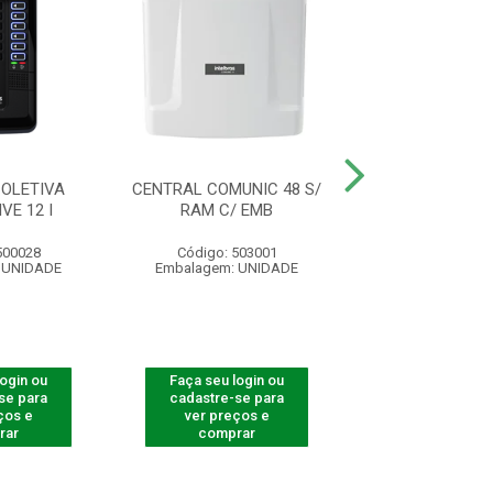
OLETIVA
CENTRAL COMUNIC 48 S/
CENTRAL COL
VE 12 I
RAM C/ EMB
COLLECTIVE 
500028
Código: 503001
Código: 500
 UNIDADE
Embalagem: UNIDADE
Embalagem: U
login ou
Faça seu login ou
Faça seu log
se para
cadastre-se para
cadastre-se 
ços e
ver preços e
ver preços
rar
comprar
comprar