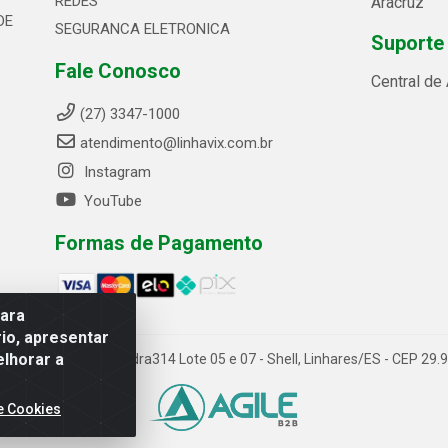
REDES
Aracruz
DE
SEGURANCA ELETRONICA
Suporte
Fale Conosco
Central de
(27) 3347-1000
atendimento@linhavix.com.br
Instagram
YouTube
Formas de Pagamento
para
io, apresentar
elhorar a
ida Alegre, 2521 - Quadra314 Lote 05 e 07 - Shell, Linhares/ES - CEP 2
e Cookies