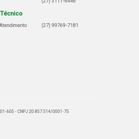
(27) 3111-6446
 Técnico
 Atendimento
(27) 99769-7181
9.901-605 - CNPJ 20.857.514/0001-75