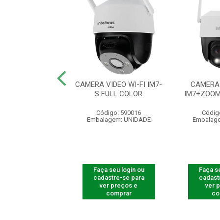
 WI-FI FULL HD
CAMERA VIDEO WI-FI IM7-
CAMERA 
 / MICROSD 32
S FULL COLOR
IM7+ZOOM
digo: 565611
Código: 590016
Códig
agem: UNIDADE
Embalagem: UNIDADE
Embalag
 seu login ou
Faça seu login ou
Faça se
astre-se para
cadastre-se para
cadast
er preços e
ver preços e
ver 
comprar
comprar
co