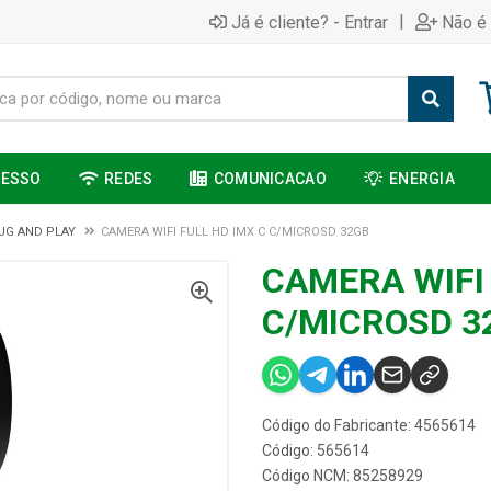
|
Já é cliente? - Entrar
Não é 
CESSO
REDES
COMUNICACAO
ENERGIA
UG AND PLAY
CAMERA WIFI FULL HD IMX C C/MICROSD 32GB
CAMERA WIFI 
C/MICROSD 3
Código do Fabricante: 4565614
Código: 565614
Código NCM: 85258929