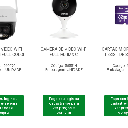
VIDEO WIFI
CAMERA DE VIDEO WI-FI
CARTAO MICR
 FULL COLOR
FULL HD IMX C
P/SIST DE 
o: 560070
Código: 565514
Código: 
em: UNIDADE
Embalagem: UNIDADE
Embalagem:
u login ou
Faça seu login ou
Faça seu 
re-se para
cadastre-se para
cadastre-
preços e
ver preços e
ver pre
mprar
comprar
comp