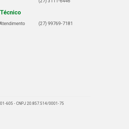
(27) 3111-6446
 Técnico
 Atendimento
(27) 99769-7181
9.901-605 - CNPJ 20.857.514/0001-75