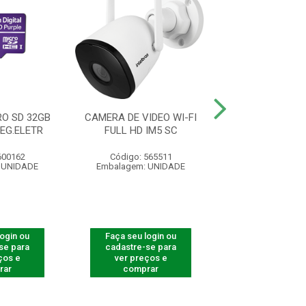
O SD 32GB
CAMERA DE VIDEO WI-FI
CÂMERA WI-FI 
SEG.ELETR
FULL HD IM5 SC
IM5 SC / MICR
600162
Código: 565511
Código: 565
 UNIDADE
Embalagem: UNIDADE
Embalagem: U
login ou
Faça seu login ou
Faça seu log
se para
cadastre-se para
cadastre-se 
ços e
ver preços e
ver preços
rar
comprar
comprar