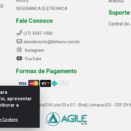
REDES
Aracruz
DE
SEGURANCA ELETRONICA
Suporte
Fale Conosco
Central de
(27) 3347-1000
atendimento@linhavix.com.br
Instagram
YouTube
Formas de Pagamento
para
io, apresentar
elhorar a
ida Alegre, 2521 - Quadra314 Lote 05 e 07 - Shell, Linhares/ES - CEP 2
e Cookies