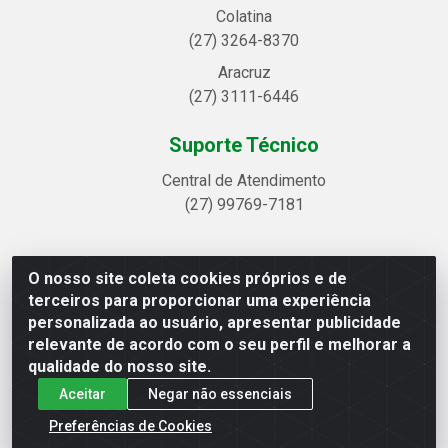
Colatina
(27) 3264-8370
Aracruz
(27) 3111-6446
Suporte Técnico
Central de Atendimento
(27) 99769-7181
O nosso site coleta cookies próprios e de
Linhavix Distribuidora LTDA - Avenida Alegre, 2521 -
terceiros para proporcionar uma experiência
Quadra314 Lote 05 e 07 - Shell, Linhares/ES - CEP
personalizada ao usuário, apresentar publicidade
29.901-605 - CNPJ 20.857.514/0001-75
relevante de acordo com o seu perfil e melhorar a
qualidade do nosso site.
Aceitar
Negar não essenciais
Preferências de Cookies