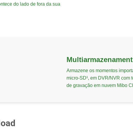
ontece do lado de fora da sua
Multiarmazenamen
Armazene os momentos importa
micro-SD¹, em DVR/NVR com tec
de gravação em nuvem Mibo Cl
load