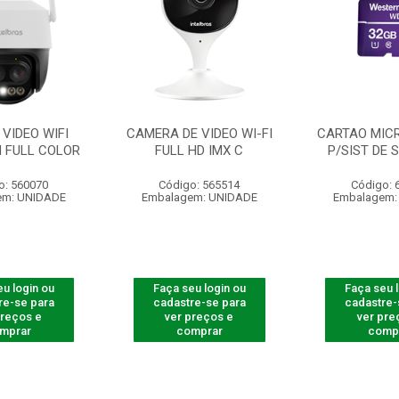
VIDEO WIFI
CAMERA DE VIDEO WI-FI
CARTAO MICR
 FULL COLOR
FULL HD IMX C
P/SIST DE 
o: 560070
Código: 565514
Código: 
em: UNIDADE
Embalagem: UNIDADE
Embalagem:
u login ou
Faça seu login ou
Faça seu 
re-se para
cadastre-se para
cadastre-
preços e
ver preços e
ver pre
mprar
comprar
comp