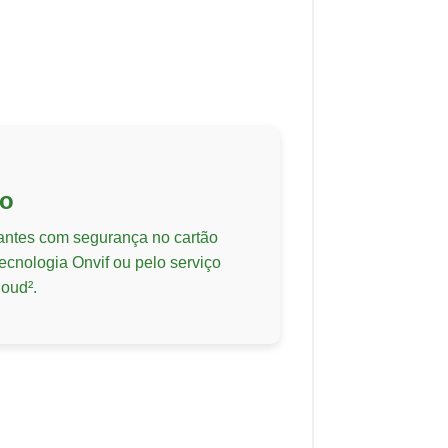
to
ntes com segurança no cartão
nologia Onvif ou pelo serviço
oud².