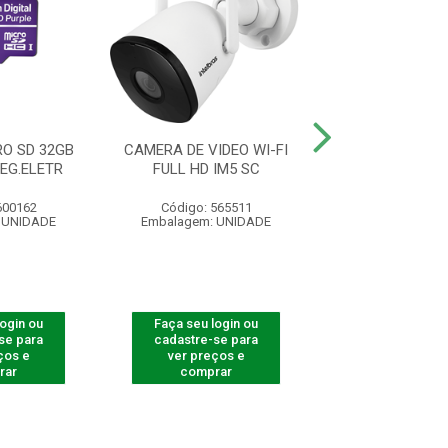
O SD 32GB
CAMERA DE VIDEO WI-FI
CÂMERA WI-FI 
SEG.ELETR
FULL HD IM5 SC
IM5 SC / MICR
600162
Código: 565511
Código: 565
 UNIDADE
Embalagem: UNIDADE
Embalagem: U
login ou
Faça seu login ou
Faça seu log
se para
cadastre-se para
cadastre-se 
ços e
ver preços e
ver preços
rar
comprar
comprar