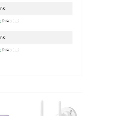
ink
Download
ink
Download