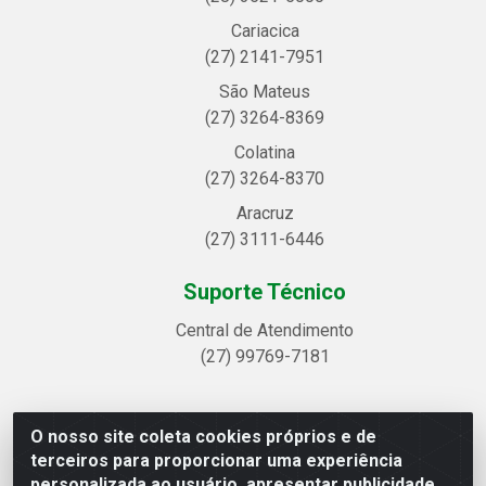
Cariacica
(27) 2141-7951
São Mateus
(27) 3264-8369
Colatina
(27) 3264-8370
Aracruz
(27) 3111-6446
Suporte Técnico
Central de Atendimento
(27) 99769-7181
O nosso site coleta cookies próprios e de
Linhavix Distribuidora LTDA - Avenida Alegre, 2521 -
terceiros para proporcionar uma experiência
Quadra314 Lote 05 e 07 - Shell, Linhares/ES - CEP
personalizada ao usuário, apresentar publicidade