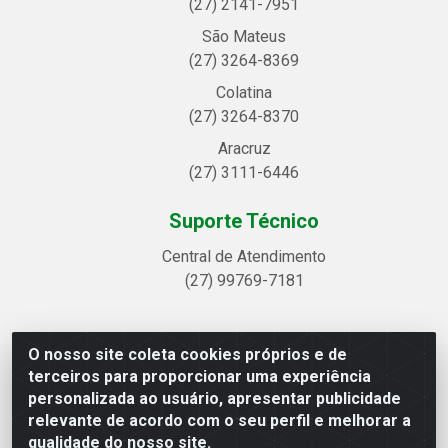
(27) 2141-7951
São Mateus
(27) 3264-8369
Colatina
(27) 3264-8370
Aracruz
(27) 3111-6446
Suporte Técnico
Central de Atendimento
(27) 99769-7181
O nosso site coleta cookies próprios e de
Linhavix Distribuidora LTDA - Avenida Alegre, 2521 -
terceiros para proporcionar uma experiência
Quadra314 Lote 05 e 07 - Shell, Linhares/ES - CEP
personalizada ao usuário, apresentar publicidade
29.901-605 - CNPJ 20.857.514/0001-75
relevante de acordo com o seu perfil e melhorar a
qualidade do nosso site.