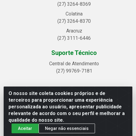
(27) 3264-8369
Colatina
(27) 3264-8370
Aracruz
(27) 3111-6446
Suporte Técnico
Central de Atendimento
(27) 99769-7181
O nosso site coleta cookies próprios e de
Linhavix Distribuidora LTDA - Avenida Alegre, 2521 -
terceiros para proporcionar uma experiência
Quadra314 Lote 05 e 07 - Shell, Linhares/ES - CEP
personalizada ao usuário, apresentar publicidade
29.901-605 - CNPJ 20.857.514/0001-75
relevante de acordo com o seu perfil e melhorar a
qualidade do nosso site.
Aceitar
Negar não essenciais