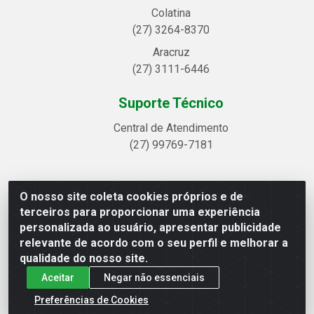
Colatina
(27) 3264-8370
Aracruz
(27) 3111-6446
Suporte Técnico
Central de Atendimento
(27) 99769-7181
O nosso site coleta cookies próprios e de
Linhavix Distribuidora LTDA - Avenida Alegre, 2521 -
terceiros para proporcionar uma experiência
Quadra314 Lote 05 e 07 - Shell, Linhares/ES - CEP
personalizada ao usuário, apresentar publicidade
29.901-605 - CNPJ 20.857.514/0001-75
relevante de acordo com o seu perfil e melhorar a
qualidade do nosso site.
Aceitar
Negar não essenciais
Preferências de Cookies