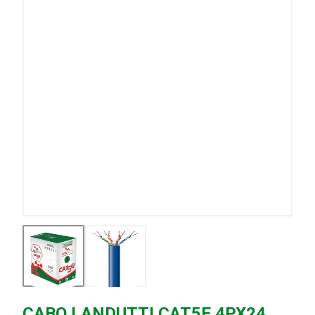
CABO LANDUTTI CAT5E 4PX24