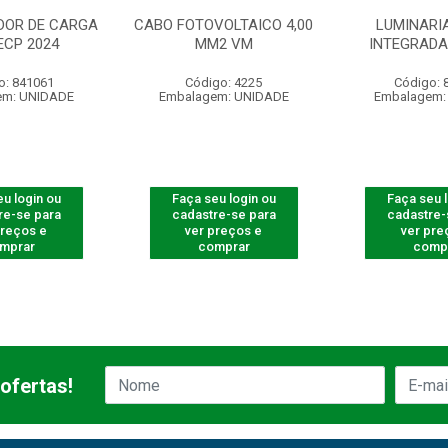
OR DE CARGA
CABO FOTOVOLTAICO 4,00
LUMINARI
ECP 2024
MM2 VM
INTEGRADA 
o: 841061
Código: 4225
Código: 
em: UNIDADE
Embalagem: UNIDADE
Embalagem:
u login ou
Faça seu login ou
Faça seu 
re-se para
cadastre-se para
cadastre-
preços e
ver preços e
ver pre
mprar
comprar
comp
ofertas!