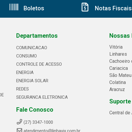
Boletos
Notas Fiscais
Departamentos
Nossas 
Vitória
COMUNICACAO
Linhares
CONSUMO
Cachoeiro 
CONTROLE DE ACESSO
Cariacica
ENERGIA
São Mateu
ENERGIA SOLAR
Colatina
REDES
Aracruz
DE
SEGURANCA ELETRONICA
Suporte
Fale Conosco
Central de
(27) 3347-1000
atendimento@linhavix.com.br