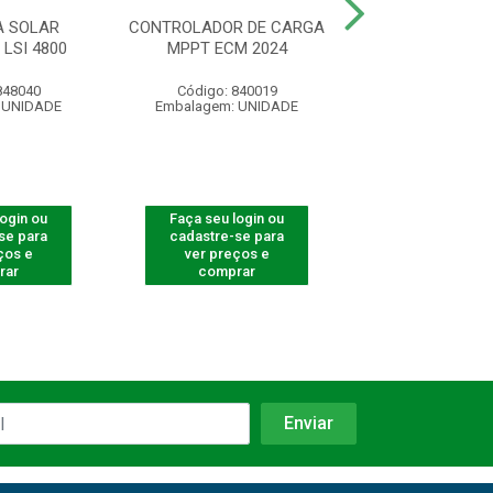
A SOLAR
CONTROLADOR DE CARGA
CABO FOTOVOLTA
LSI 4800
MPPT ECM 2024
MM2 PRE
848040
Código: 840019
Código: 42
 UNIDADE
Embalagem: UNIDADE
Embalagem: U
login ou
Faça seu login ou
Faça seu log
se para
cadastre-se para
cadastre-se 
ços e
ver preços e
ver preços
rar
comprar
comprar