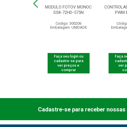
TOVOLTAICO 4,00
MODULO FOTOV MONOC
CONTROLAD
M2 PRETO
SS8-72HD-575N
PWM 
ódigo: 4226
Código: 300206
Códig
agem: UNIDADE
Embalagem: UNIDADE
Embalag
 seu login ou
Faça seu login ou
Faça se
astre-se para
cadastre-se para
cadast
er preços e
ver preços e
ver 
comprar
comprar
co
Cadastre-se para receber nossas 