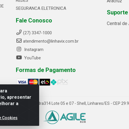
REDES
Aracruz
DE
SEGURANCA ELETRONICA
Suporte
Fale Conosco
Central de
(27) 3347-1000
atendimento@linhavix.com.br
Instagram
YouTube
Formas de Pagamento
para
io, apresentar
elhorar a
ida Alegre, 2521 - Quadra314 Lote 05 e 07 - Shell, Linhares/ES - CEP 2
e Cookies