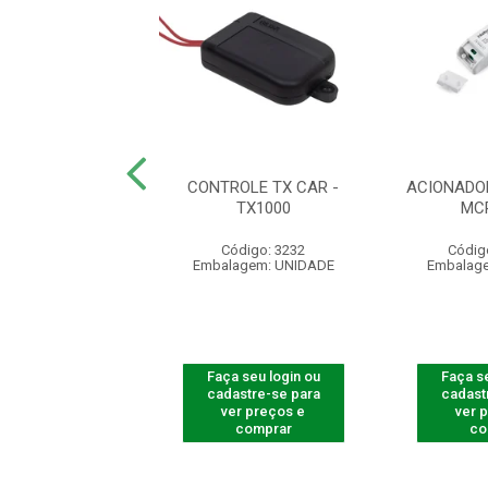
DO IMÃ 55 X 20 X
CONTROLE TX CAR -
ACIONADO
 COMPLETO
TX1000
MC
ódigo: 5395
Código: 3232
Códig
agem: UNIDADE
Embalagem: UNIDADE
Embalag
 seu login ou
Faça seu login ou
Faça se
astre-se para
cadastre-se para
cadast
er preços e
ver preços e
ver 
comprar
comprar
co