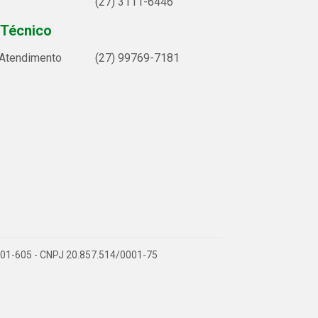
(27) 3111-6446
 Técnico
 Atendimento
(27) 99769-7181
9.901-605 - CNPJ 20.857.514/0001-75