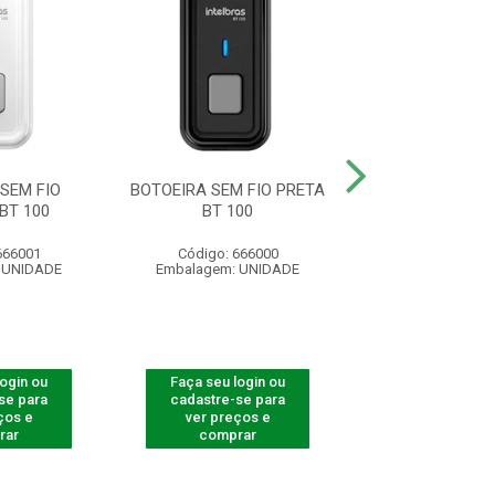
SEM FIO
BOTOEIRA SEM FIO PRETA
SUPORTE DO IMÃ 
BT 100
BT 100
7MM COMP
666001
Código: 666000
Código: 53
 UNIDADE
Embalagem: UNIDADE
Embalagem: U
login ou
Faça seu login ou
Faça seu log
se para
cadastre-se para
cadastre-se 
ços e
ver preços e
ver preços
rar
comprar
comprar