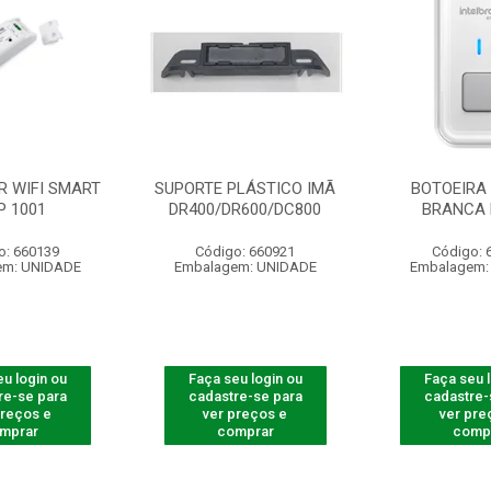
R WIFI SMART
SUPORTE PLÁSTICO IMÃ
BOTOEIRA 
P 1001
DR400/DR600/DC800
BRANCA 
o: 660139
Código: 660921
Código: 
em: UNIDADE
Embalagem: UNIDADE
Embalagem:
u login ou
Faça seu login ou
Faça seu 
re-se para
cadastre-se para
cadastre-
preços e
ver preços e
ver pre
mprar
comprar
comp