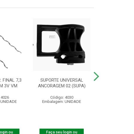
 FINAL 7,3
SUPORTE UNIVERSAL
LACO P/ CABO D
MM 3V VM
ANCORAGEM 02 (SUPA)
5,5 M 2
 4026
Código: 4030
Código: 41
 UNIDADE
Embalagem: UNIDADE
Embalagem: U
login ou
Faça seu login ou
Faça seu log