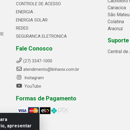
Cachoeiro 
CONTROLE DE ACESSO
Cariacica
ENERGIA
São Mateu
ENERGIA SOLAR
Colatina
REDES
Aracruz
DE
SEGURANCA ELETRONICA
Suporte
Fale Conosco
Central de
(27) 3347-1000
atendimento@linhavix.com.br
Instagram
YouTube
Formas de Pagamento
para
io, apresentar