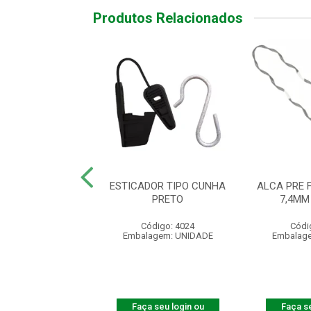
Produtos Relacionados
CABO DROP 5,0 A
ESTICADOR TIPO CUNHA
ALCA PRE 
5,5 M 2V
PRETO
7,4MM
ódigo: 4148
Código: 4024
Códi
agem: UNIDADE
Embalagem: UNIDADE
Embalag
 seu login ou
Faça seu login ou
Faça se