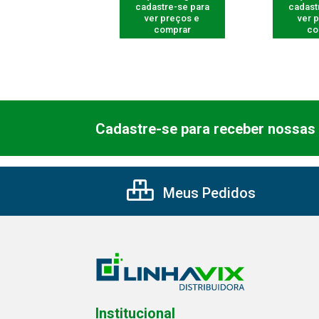
astre-se para
cadastre-se para
cadast
er preços e
ver preços e
ver 
comprar
comprar
co
Cadastre-se para receber nossas 
Meus Pedidos
Institucional