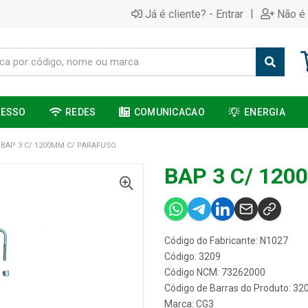
|
Já é cliente? - Entrar
Não é 
CESSO
REDES
COMUNICACAO
ENERGIA
BAP 3 C/ 1200MM C/ PARAFUSO
BAP 3 C/ 12
Código do Fabricante: N1027
Código: 3209
Código NCM: 73262000
Código de Barras do Produto: 32
Marca:
CG3