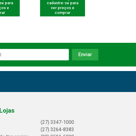
se para
cadastre-se para
cadastre-se 
ços e
ver preços e
ver preços
rar
comprar
comprar
Lojas
(27) 3347-1000
(27) 3264-8383