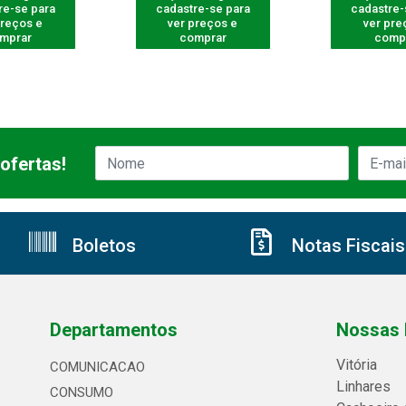
re-se para
cadastre-se para
cadastre-
preços e
ver preços e
ver pre
mprar
comprar
comp
ofertas!
Boletos
Notas Fiscais
Departamentos
Nossas 
Vitória
COMUNICACAO
Linhares
CONSUMO