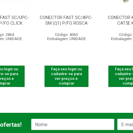
FAST SC/UPC-
CONECTOR FAST SC/APC-
CONECTOR 
 P/FO CLICK
SM (Q1) P/FO ROSCA
CAT5E 
go: 2864
Código: 4065
Código:
em: UNIDADE
Embalagem: UNIDADE
Embalagem:
u login ou
Faça seu login ou
Faça seu 
re-se para
cadastre-se para
cadastre-
preços e
ver preços e
ver pre
mprar
comprar
comp
ofertas!