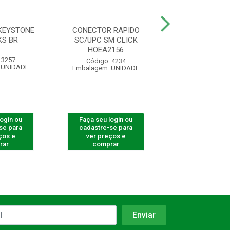
KEYSTONE
CONECTOR RAPIDO
ADAPTADOR O
KS BR
SC/UPC SM CLICK
SIMPLEX SC/AP
HOEA2156
 3257
Código: 710
Código: 4234
 UNIDADE
Embalagem: U
Embalagem: UNIDADE
login ou
Faça seu login ou
Faça seu log
se para
cadastre-se para
cadastre-se 
ços e
ver preços e
ver preços
rar
comprar
comprar