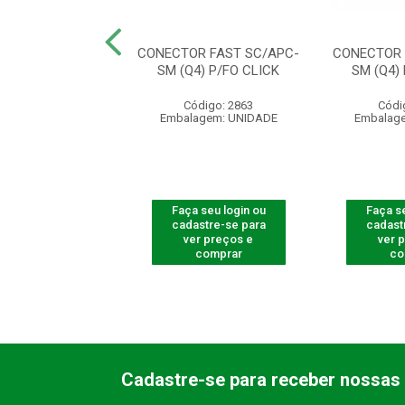
TADOR OPTICO
CONECTOR FAST SC/APC-
CONECTOR 
 SC/APC - XFA2
SM (Q4) P/FO CLICK
SM (Q4)
digo: 710011
Código: 2863
Códi
agem: UNIDADE
Embalagem: UNIDADE
Embalag
 seu login ou
Faça seu login ou
Faça se
astre-se para
cadastre-se para
cadast
er preços e
ver preços e
ver 
comprar
comprar
co
Cadastre-se para receber nossas 