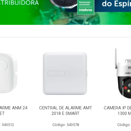
ARME ANM 24
CENTRAL DE ALARME AMT
CAMERA IP D
ET
2018 E SMART
1300 M
: 543512
Código: 543578
Código: