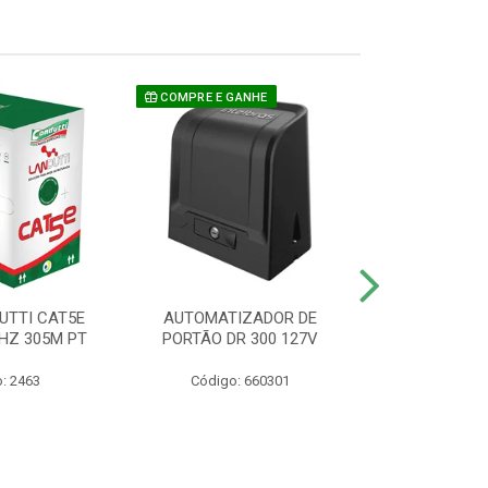
COMPRE E GANHE
UTTI CAT5E
AUTOMATIZADOR DE
CAMERA P/ S
HZ 305M PT
PORTÃO DR 300 127V
1220 BU
: 2463
Código: 660301
Código: