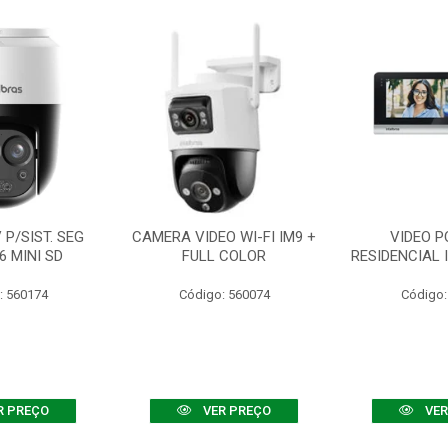
P/SIST. SEG
CAMERA VIDEO WI-FI IM9 +
VIDEO P
6 MINI SD
FULL COLOR
RESIDENCIAL 
: 560174
Código: 560074
Código:
R PREÇO
VER PREÇO
VER