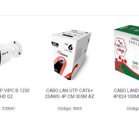
P VIPC B 1230
CABO LAN UTP CAT6+
CABO LAND
 HD G2
23AWG 4P CM 305M AZ
4PX24 100M
: 570041
Código: 4035
Código