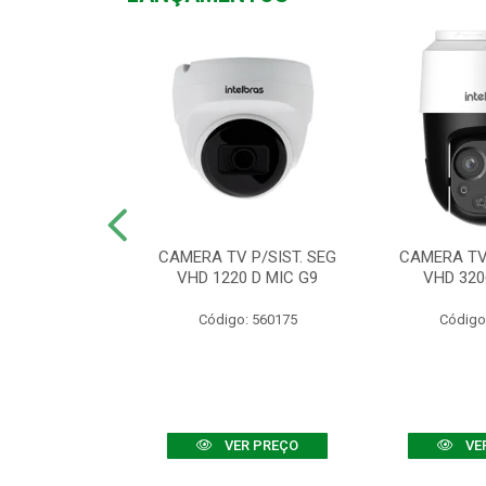
TV VHD 3520 D
CAMERA TV P/SIST. SEG
CAMERA TV 
 COLOR+
VHD 1220 D MIC G9
VHD 320
: 560108
Código: 560175
Código
R PREÇO
VER PREÇO
VE