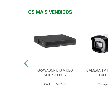
OS MAIS VENDIDOS
TTIV 600VA-
GRAVADOR DIG VIDEO
CAMERA TV I
20V
MHDX 3116-C
FULL
: 822200
Código: 580130
Código