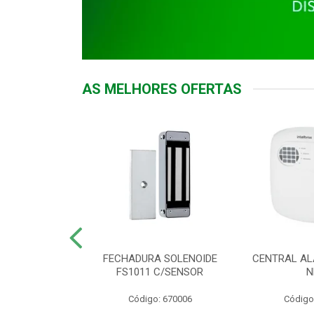
AS MELHORES OFERTAS
DOR ACESSO
FECHADURA SOLENOIDE
CENTRAL AL
 5531 MF EX
FS1011 C/SENSOR
N
: 900018
Código: 670006
Código