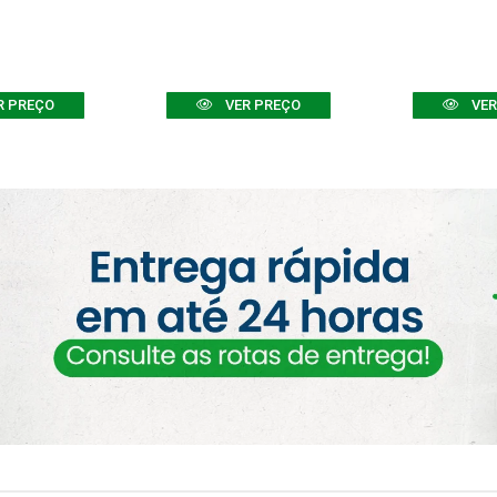
R PREÇO
VER PREÇO
VER