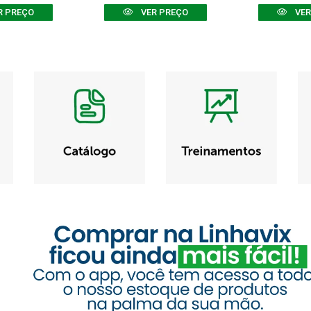
R PREÇO
VER PREÇO
VER