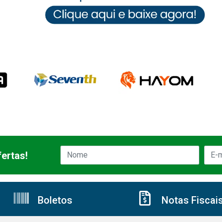
ertas!
Boletos
Notas Fiscai