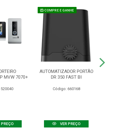
COMPRE E GANHE
ORTEIRO
AUTOMATIZADOR PORTÃO
SENSOR ATIVO
IP MVW 7070+
DR 350 FAST BI
 520040
Código: 660168
Código:
 PREÇO
VER PREÇO
VER