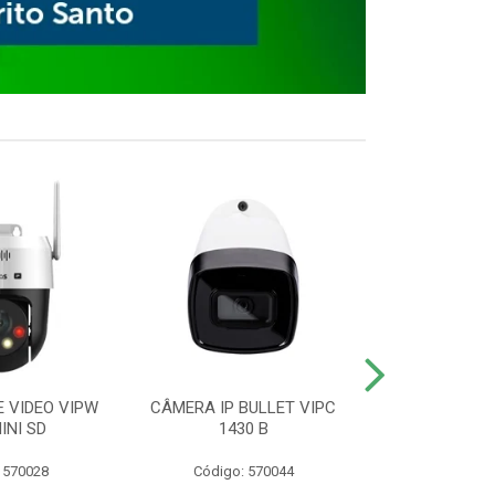
E VIDEO VIPW
CÂMERA IP BULLET VIPC
GRAVADOR 
INI SD
1430 B
MHDX 3
 570028
Código: 570044
Código: