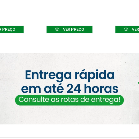
R PREÇO
VER PREÇO
VER