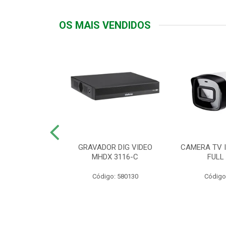
OS MAIS VENDIDOS
TTIV 600VA-
GRAVADOR DIG VIDEO
CAMERA TV I
20V
MHDX 3116-C
FULL
: 822200
Código: 580130
Código