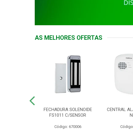
AS MELHORES OFERTAS
DOR ACESSO
FECHADURA SOLENOIDE
CENTRAL AL
 5531 MF EX
FS1011 C/SENSOR
N
: 900018
Código: 670006
Código