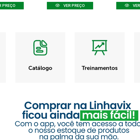
R PREÇO
VER PREÇO
VER