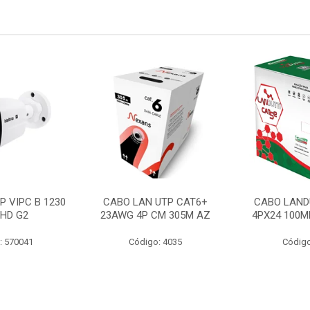
P VIPC B 1230
CABO LAN UTP CAT6+
CABO LAND
 HD G2
23AWG 4P CM 305M AZ
4PX24 100M
: 570041
Código: 4035
Código