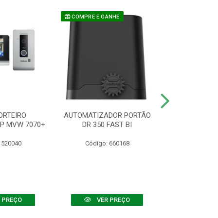
COMPRE E GANHE
ORTEIRO
AUTOMATIZADOR PORTÃO
SENSOR ATIVO
IP MVW 7070+
DR 350 FAST BI
 520040
Código: 660168
Código:
 PREÇO
VER PREÇO
VER