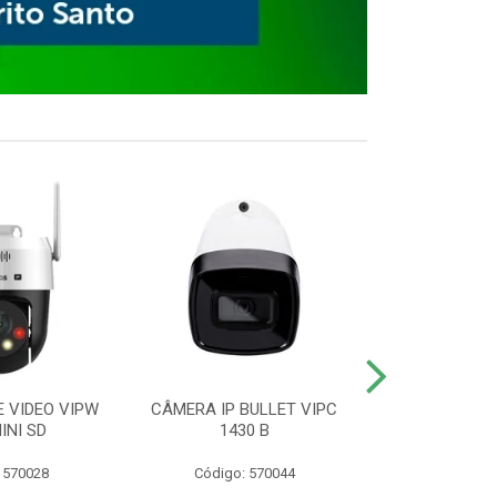
E VIDEO VIPW
CÂMERA IP BULLET VIPC
GRAVADOR 
INI SD
1430 B
MHDX 3
 570028
Código: 570044
Código: