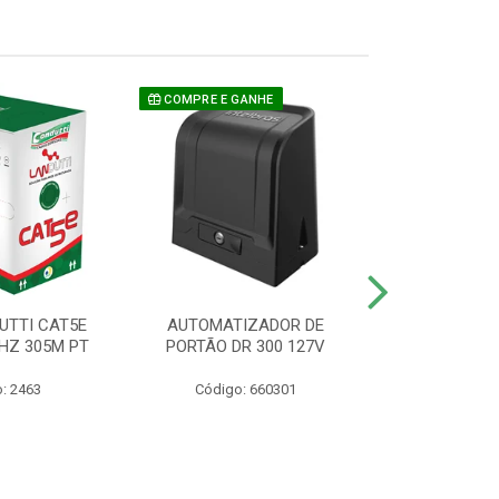
COMPRE E GANHE
UTTI CAT5E
AUTOMATIZADOR DE
CAMERA P/ S
HZ 305M PT
PORTÃO DR 300 127V
1220 BU
: 2463
Código: 660301
Código: