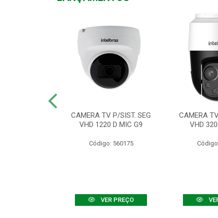
TV VHD 3520 D
CAMERA TV P/SIST. SEG
CAMERA TV 
 COLOR+
VHD 1220 D MIC G9
VHD 320
: 560108
Código: 560175
Código
R PREÇO
VER PREÇO
VE