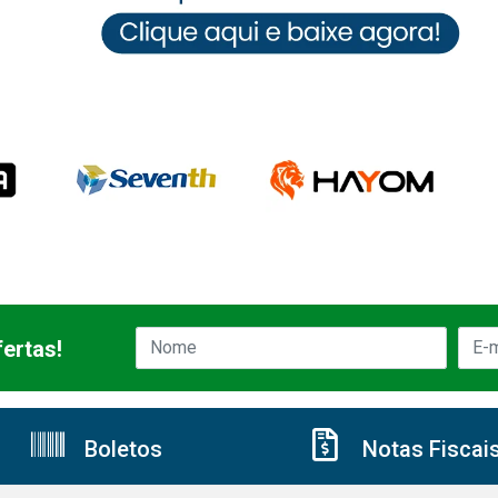
ertas!
Boletos
Notas Fiscai