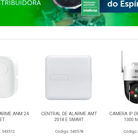
ARME ANM 24
CENTRAL DE ALARME AMT
CAMERA IP D
ET
2018 E SMART
1300 M
: 543512
Código: 543578
Código: