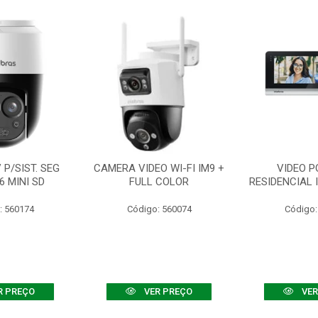
P/SIST. SEG
CAMERA VIDEO WI-FI IM9 +
VIDEO P
6 MINI SD
FULL COLOR
RESIDENCIAL 
: 560174
Código: 560074
Código:
R PREÇO
VER PREÇO
VER