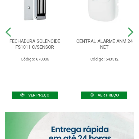
FECHADURA SOLENOIDE
CENTRAL ALARME ANM 24
FS1011 C/SENSOR
NET
Código: 670006
Código: 543512
VER PREÇO
VER PREÇO