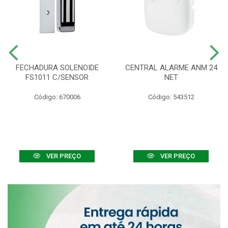
FECHADURA SOLENOIDE
CENTRAL ALARME ANM 24
FS1011 C/SENSOR
NET
Código: 670006
Código: 543512
VER PREÇO
VER PREÇO