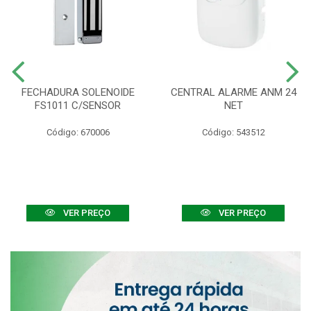
FECHADURA SOLENOIDE
CENTRAL ALARME ANM 24
FS1011 C/SENSOR
NET
Código: 670006
Código: 543512
VER PREÇO
VER PREÇO