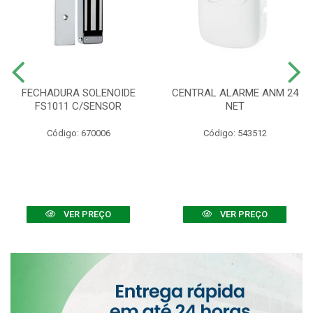
FECHADURA SOLENOIDE
CENTRAL ALARME ANM 24
FS1011 C/SENSOR
NET
Código: 670006
Código: 543512
VER PREÇO
VER PREÇO