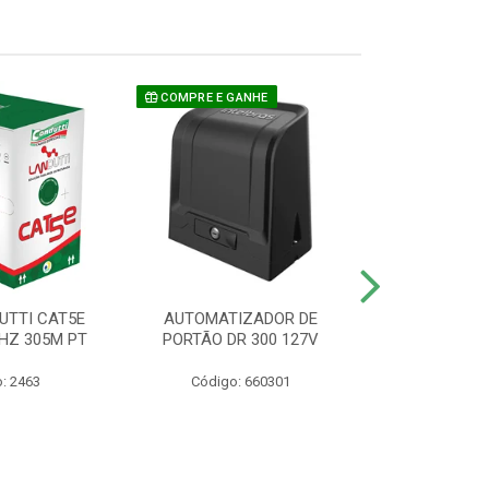
COMPRE E GANHE
UTTI CAT5E
AUTOMATIZADOR DE
CAMERA P/ S
HZ 305M PT
PORTÃO DR 300 127V
1220 BU
: 2463
Código: 660301
Código: