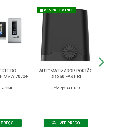
COMPRE E GANHE
ORTEIRO
AUTOMATIZADOR PORTÃO
SENSOR ATIVO
IP MVW 7070+
DR 350 FAST BI
 520040
Código: 660168
Código:
 PREÇO
VER PREÇO
VER