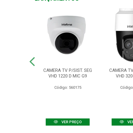
TV VHD 3520 D
CAMERA TV P/SIST. SEG
CAMERA TV 
 COLOR+
VHD 1220 D MIC G9
VHD 320
: 560108
Código: 560175
Código
R PREÇO
VER PREÇO
VE