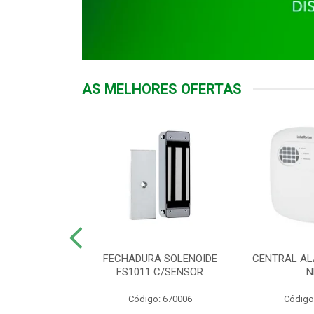
AS MELHORES OFERTAS
DOR ACESSO
FECHADURA SOLENOIDE
CENTRAL AL
 5531 MF EX
FS1011 C/SENSOR
N
: 900018
Código: 670006
Código