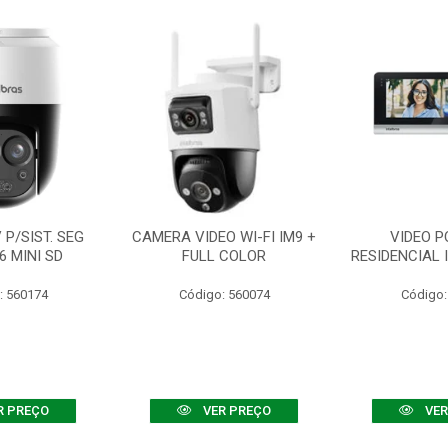
P/SIST. SEG
CAMERA VIDEO WI-FI IM9 +
VIDEO P
6 MINI SD
FULL COLOR
RESIDENCIAL 
: 560174
Código: 560074
Código:
R PREÇO
VER PREÇO
VER