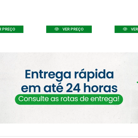
R PREÇO
VER PREÇO
VER