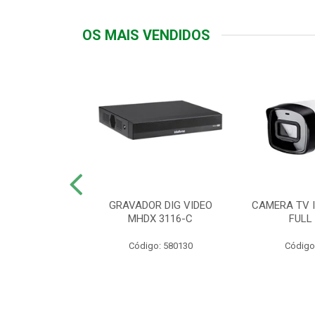
OS MAIS VENDIDOS
TTIV 600VA-
GRAVADOR DIG VIDEO
CAMERA TV I
20V
MHDX 3116-C
FULL
: 822200
Código: 580130
Código