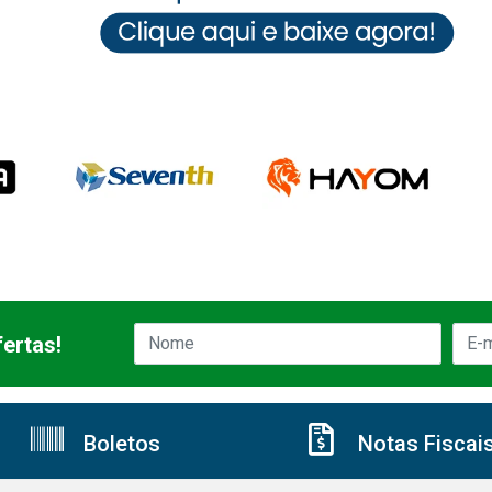
ertas!
Boletos
Notas Fiscai