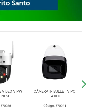
E VIDEO VIPW
CÂMERA IP BULLET VIPC
GRAVADOR 
INI SD
1430 B
MHDX 3
 570028
Código: 570044
Código: