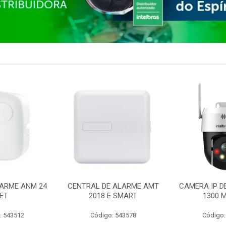
ARME ANM 24
CENTRAL DE ALARME AMT
CAMERA IP D
ET
2018 E SMART
1300 M
: 543512
Código: 543578
Código: