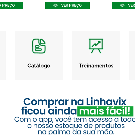
R PREÇO
VER PREÇO
VER