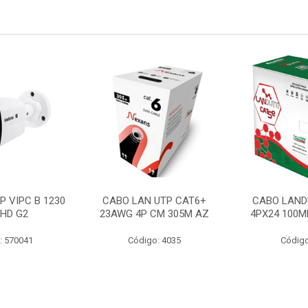
P VIPC B 1230
CABO LAN UTP CAT6+
CABO LAND
 HD G2
23AWG 4P CM 305M AZ
4PX24 100M
: 570041
Código: 4035
Código