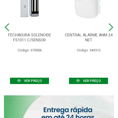
FECHADURA SOLENOIDE
CENTRAL ALARME ANM 24
FS1011 C/SENSOR
NET
Código: 670006
Código: 543512
VER PREÇO
VER PREÇO