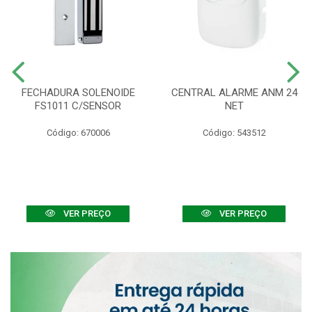
FECHADURA SOLENOIDE
CENTRAL ALARME ANM 24
FS1011 C/SENSOR
NET
Código: 670006
Código: 543512
VER PREÇO
VER PREÇO