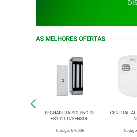
AS MELHORES OFERTAS
DOR ACESSO
FECHADURA SOLENOIDE
CENTRAL AL
 5531 MF EX
FS1011 C/SENSOR
N
: 900018
Código: 670006
Código