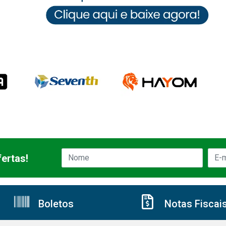
ertas!
Boletos
Notas Fiscai