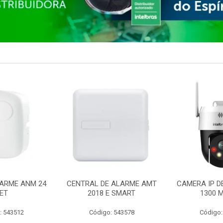
ARME ANM 24
CENTRAL DE ALARME AMT
CAMERA IP D
ET
2018 E SMART
1300 M
: 543512
Código: 543578
Código: