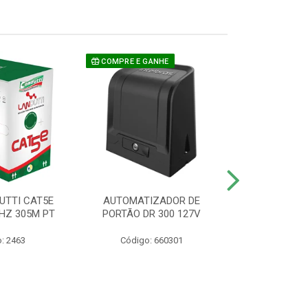
COMPRE E GANHE
UTTI CAT5E
AUTOMATIZADOR DE
CAMERA P/ S
HZ 305M PT
PORTÃO DR 300 127V
1220 BU
: 2463
Código: 660301
Código: