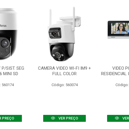
P/SIST. SEG
CAMERA VIDEO WI-FI IM9 +
VIDEO P
6 MINI SD
FULL COLOR
RESIDENCIAL 
: 560174
Código: 560074
Código:
R PREÇO
VER PREÇO
VER