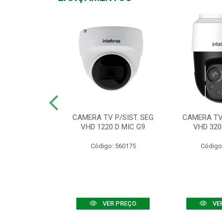
TV VHD 3520 D
CAMERA TV P/SIST. SEG
CAMERA TV 
 COLOR+
VHD 1220 D MIC G9
VHD 320
: 560108
Código: 560175
Código
R PREÇO
VER PREÇO
VE