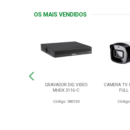
OS MAIS VENDIDOS
TTIV 600VA-
GRAVADOR DIG VIDEO
CAMERA TV I
20V
MHDX 3116-C
FULL
: 822200
Código: 580130
Código