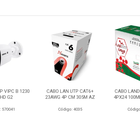
P VIPC B 1230
CABO LAN UTP CAT6+
CABO LAND
 HD G2
23AWG 4P CM 305M AZ
4PX24 100M
: 570041
Código: 4035
Código