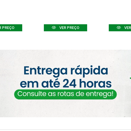
R PREÇO
VER PREÇO
VER