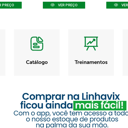
R PREÇO
VER PREÇO
VER