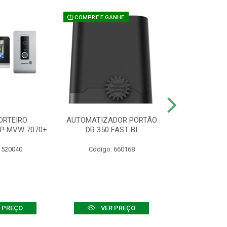
COMPRE E GANHE
ORTEIRO
AUTOMATIZADOR PORTÃO
SENSOR ATIVO
IP MVW 7070+
DR 350 FAST BI
 520040
Código: 660168
Código:
 PREÇO
VER PREÇO
VER