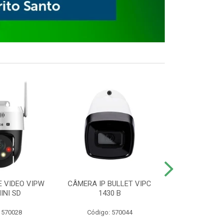
E VIDEO VIPW
CÂMERA IP BULLET VIPC
GRAVADOR 
INI SD
1430 B
MHDX 3
 570028
Código: 570044
Código: