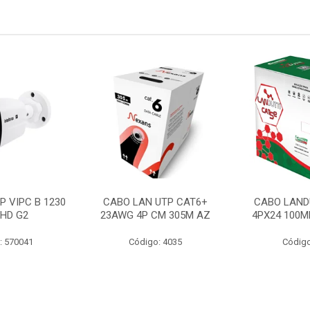
P VIPC B 1230
CABO LAN UTP CAT6+
CABO LAND
 HD G2
23AWG 4P CM 305M AZ
4PX24 100M
: 570041
Código: 4035
Código