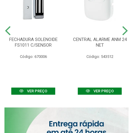
FECHADURA SOLENOIDE
CENTRAL ALARME ANM 24
FS1011 C/SENSOR
NET
Código: 670006
Código: 543512
VER PREÇO
VER PREÇO