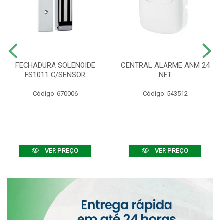
FECHADURA SOLENOIDE
CENTRAL ALARME ANM 24
FS1011 C/SENSOR
NET
Código: 670006
Código: 543512
VER PREÇO
VER PREÇO