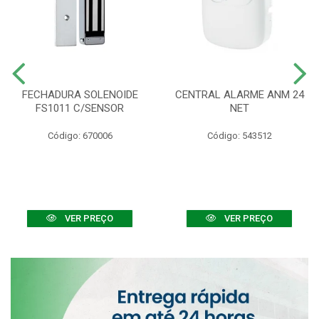
FECHADURA SOLENOIDE
CENTRAL ALARME ANM 24
FS1011 C/SENSOR
NET
Código: 670006
Código: 543512
VER PREÇO
VER PREÇO