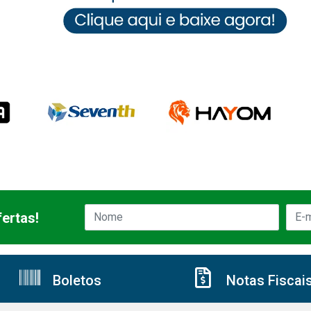
ertas!
Boletos
Notas Fiscai