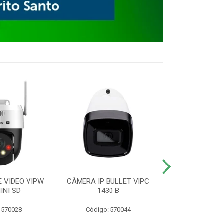
E VIDEO VIPW
CÂMERA IP BULLET VIPC
GRAVADOR 
INI SD
1430 B
MHDX 3
 570028
Código: 570044
Código: