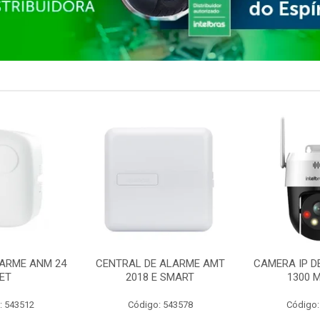
ARME ANM 24
CENTRAL DE ALARME AMT
CAMERA IP D
ET
2018 E SMART
1300 M
: 543512
Código: 543578
Código: