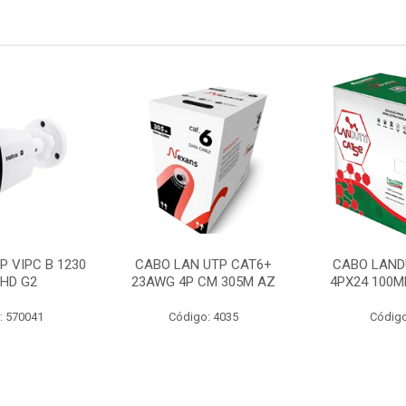
P VIPC B 1230
CABO LAN UTP CAT6+
CABO LAND
 HD G2
23AWG 4P CM 305M AZ
4PX24 100M
: 570041
Código: 4035
Código