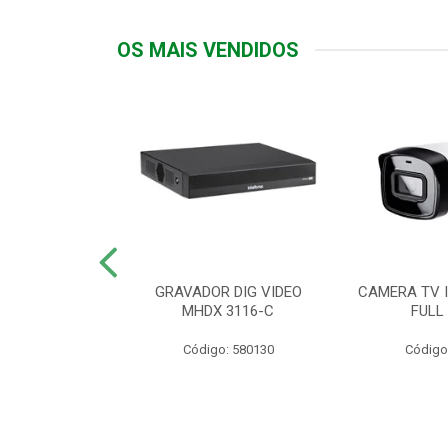
OS MAIS VENDIDOS
TTIV 600VA-
GRAVADOR DIG VIDEO
CAMERA TV I
20V
MHDX 3116-C
FULL
: 822200
Código: 580130
Código