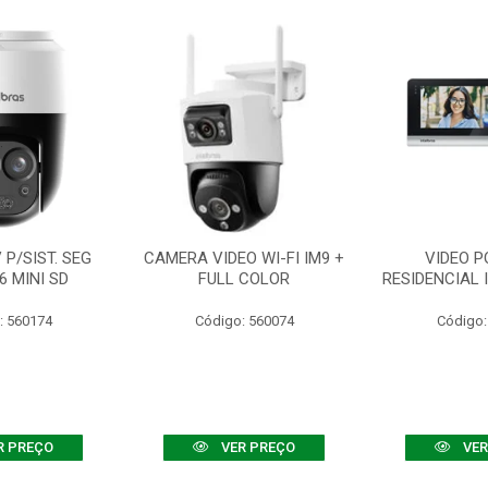
P/SIST. SEG
CAMERA VIDEO WI-FI IM9 +
VIDEO P
6 MINI SD
FULL COLOR
RESIDENCIAL 
: 560174
Código: 560074
Código:
R PREÇO
VER PREÇO
VER