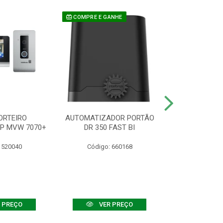
COMPRE E GANHE
ORTEIRO
AUTOMATIZADOR PORTÃO
SENSOR ATIVO
IP MVW 7070+
DR 350 FAST BI
 520040
Código: 660168
Código:
 PREÇO
VER PREÇO
VER