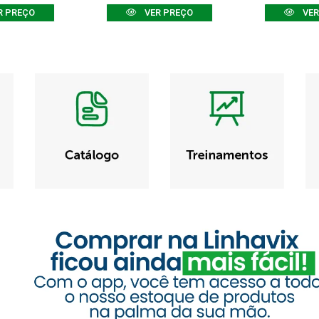
R PREÇO
VER PREÇO
VER