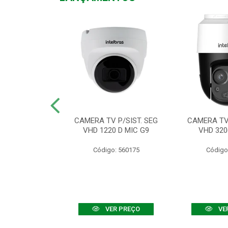
TV VHD 3520 D
CAMERA TV P/SIST. SEG
CAMERA TV 
 COLOR+
VHD 1220 D MIC G9
VHD 320
: 560108
Código: 560175
Código
R PREÇO
VER PREÇO
VE