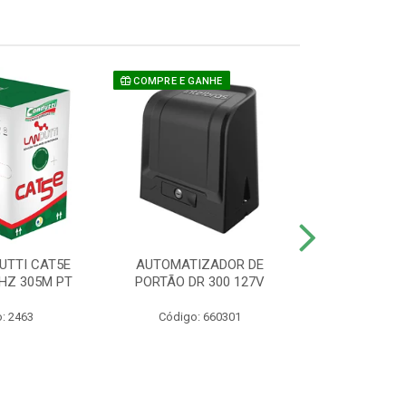
COMPRE E GANHE
UTTI CAT5E
AUTOMATIZADOR DE
CAMERA P/ S
HZ 305M PT
PORTÃO DR 300 127V
1220 BU
: 2463
Código: 660301
Código: