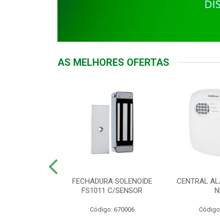
AS MELHORES OFERTAS
DOR ACESSO
FECHADURA SOLENOIDE
CENTRAL AL
 5531 MF EX
FS1011 C/SENSOR
N
: 900018
Código: 670006
Código