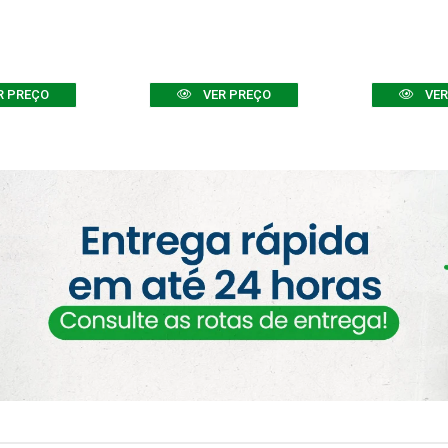
R PREÇO
VER PREÇO
VER