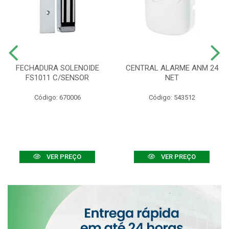
FECHADURA SOLENOIDE
CENTRAL ALARME ANM 24
FS1011 C/SENSOR
NET
Código: 670006
Código: 543512
VER PREÇO
VER PREÇO