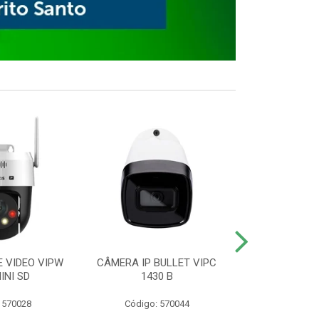
E VIDEO VIPW
CÂMERA IP BULLET VIPC
GRAVADOR 
INI SD
1430 B
MHDX 3
 570028
Código: 570044
Código: