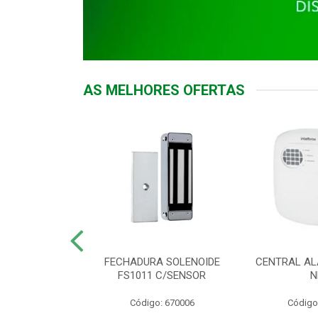
AS MELHORES OFERTAS
DOR ACESSO
FECHADURA SOLENOIDE
CENTRAL AL
 5531 MF EX
FS1011 C/SENSOR
N
: 900018
Código: 670006
Código