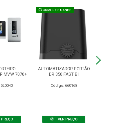
COMPRE E GANHE
ORTEIRO
AUTOMATIZADOR PORTÃO
SENSOR ATIVO
IP MVW 7070+
DR 350 FAST BI
 520040
Código: 660168
Código:
 PREÇO
VER PREÇO
VER