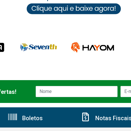
ertas!
Boletos
Notas Fiscai