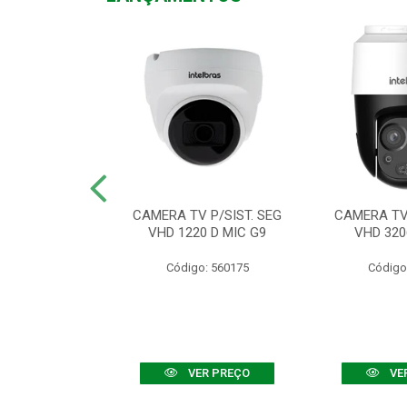
TV VHD 3520 D
CAMERA TV P/SIST. SEG
CAMERA TV 
 COLOR+
VHD 1220 D MIC G9
VHD 320
: 560108
Código: 560175
Código
R PREÇO
VER PREÇO
VE