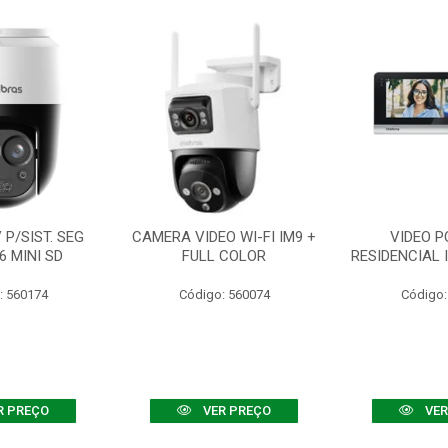
P/SIST. SEG
CAMERA VIDEO WI-FI IM9 +
VIDEO P
6 MINI SD
FULL COLOR
RESIDENCIAL 
: 560174
Código: 560074
Código:
R PREÇO
VER PREÇO
VER