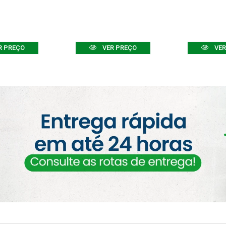
R PREÇO
VER PREÇO
VER