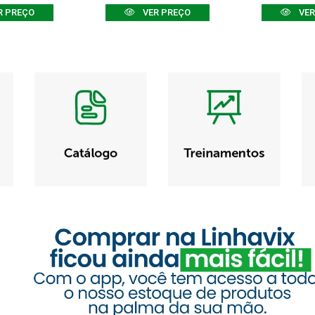
R PREÇO
VER PREÇO
VER