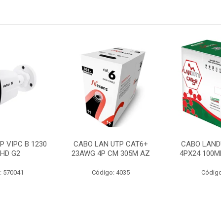
P VIPC B 1230
CABO LAN UTP CAT6+
CABO LAND
 HD G2
23AWG 4P CM 305M AZ
4PX24 100M
: 570041
Código: 4035
Código