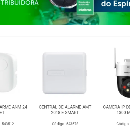
ARME ANM 24
CENTRAL DE ALARME AMT
CAMERA IP D
ET
2018 E SMART
1300 M
: 543512
Código: 543578
Código: