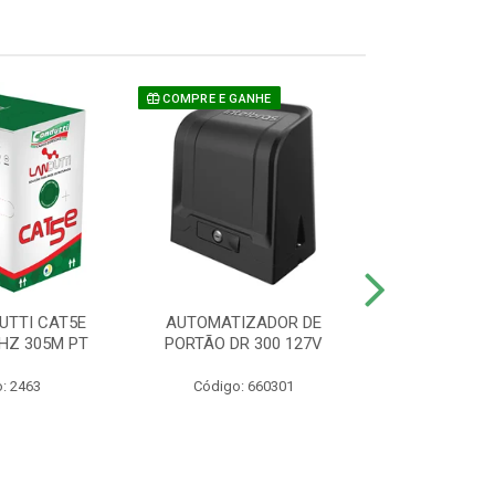
COMPRE E GANHE
UTTI CAT5E
AUTOMATIZADOR DE
CAMERA P/ S
HZ 305M PT
PORTÃO DR 300 127V
1220 BU
: 2463
Código: 660301
Código: