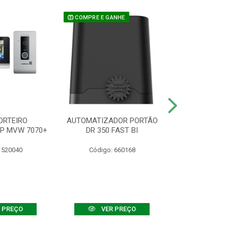
COMPRE E GANHE
ORTEIRO
AUTOMATIZADOR PORTÃO
SENSOR ATIVO
IP MVW 7070+
DR 350 FAST BI
 520040
Código: 660168
Código:
 PREÇO
VER PREÇO
VER