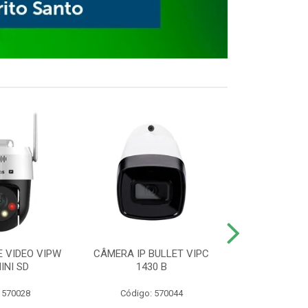
E VIDEO VIPW
CÂMERA IP BULLET VIPC
GRAVADOR 
INI SD
1430 B
MHDX 3
 570028
Código: 570044
Código: