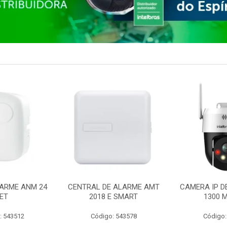
ARME ANM 24
CENTRAL DE ALARME AMT
CAMERA IP D
ET
2018 E SMART
1300 M
: 543512
Código: 543578
Código: