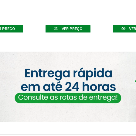
R PREÇO
VER PREÇO
VER