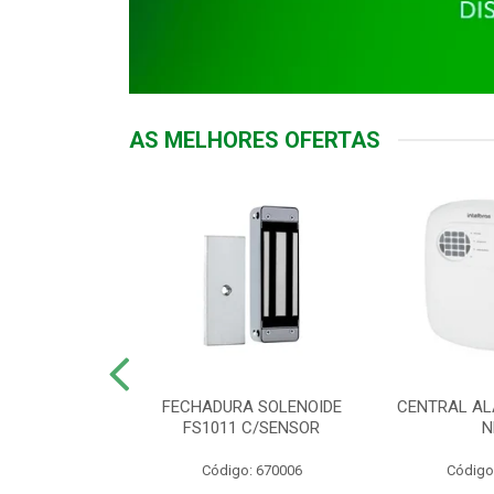
AS MELHORES OFERTAS
DOR ACESSO
FECHADURA SOLENOIDE
CENTRAL AL
 5531 MF EX
FS1011 C/SENSOR
N
: 900018
Código: 670006
Código