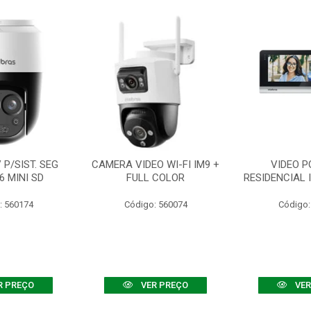
P/SIST. SEG
CAMERA VIDEO WI-FI IM9 +
VIDEO P
6 MINI SD
FULL COLOR
RESIDENCIAL 
: 560174
Código: 560074
Código:
R PREÇO
VER PREÇO
VER