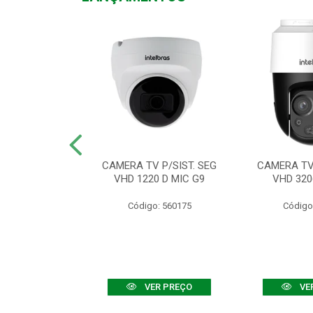
TV VHD 3520 D
CAMERA TV P/SIST. SEG
CAMERA TV 
 COLOR+
VHD 1220 D MIC G9
VHD 320
: 560108
Código: 560175
Código
R PREÇO
VER PREÇO
VE