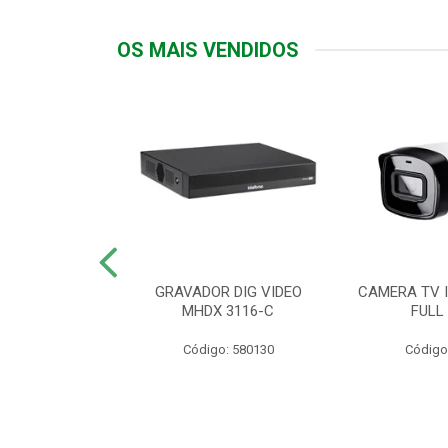
OS MAIS VENDIDOS
TTIV 600VA-
GRAVADOR DIG VIDEO
CAMERA TV I
20V
MHDX 3116-C
FULL
: 822200
Código: 580130
Código