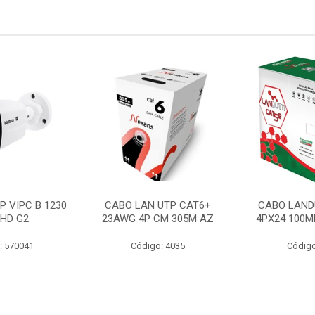
P VIPC B 1230
CABO LAN UTP CAT6+
CABO LAND
 HD G2
23AWG 4P CM 305M AZ
4PX24 100M
: 570041
Código: 4035
Código