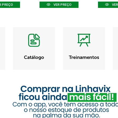
R PREÇO
VER PREÇO
VER