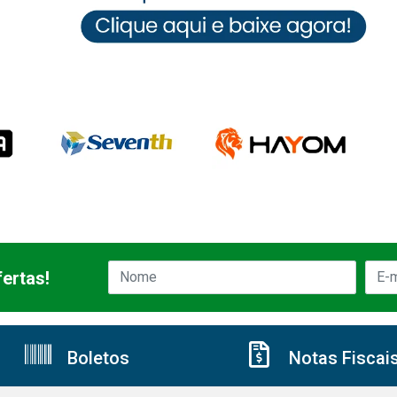
ertas!
Boletos
Notas Fiscai