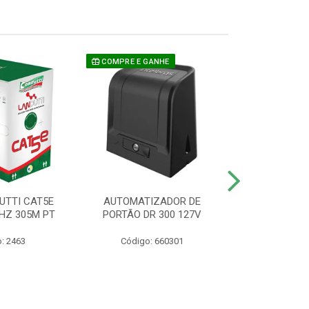
COMPRE E GANHE
UTTI CAT5E
AUTOMATIZADOR DE
CAMERA P/ S
HZ 305M PT
PORTÃO DR 300 127V
1220 BU
: 2463
Código: 660301
Código: