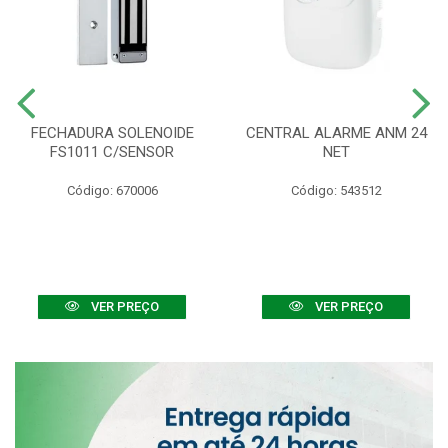
FECHADURA SOLENOIDE
CENTRAL ALARME ANM 24
FS1011 C/SENSOR
NET
Código: 670006
Código: 543512
VER PREÇO
VER PREÇO