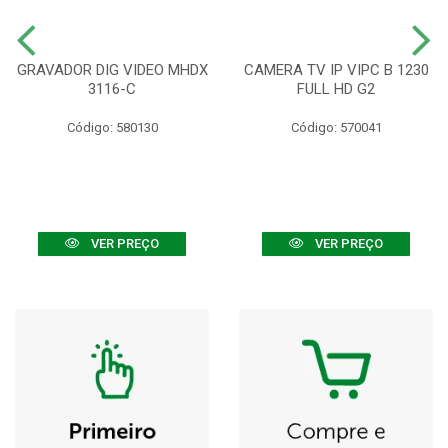
GRAVADOR DIG VIDEO MHDX
CAMERA TV IP VIPC B 1230
3116-C
FULL HD G2
Código: 580130
Código: 570041
VER PREÇO
VER PREÇO