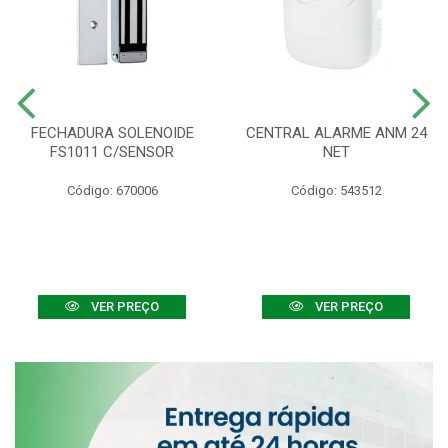
FECHADURA SOLENOIDE
CENTRAL ALARME ANM 24
FS1011 C/SENSOR
NET
Código: 670006
Código: 543512
VER PREÇO
VER PREÇO