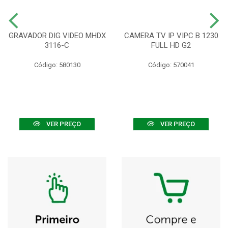
GRAVADOR DIG VIDEO MHDX
CAMERA TV IP VIPC B 1230
3116-C
FULL HD G2
Código: 580130
Código: 570041
VER PREÇO
VER PREÇO