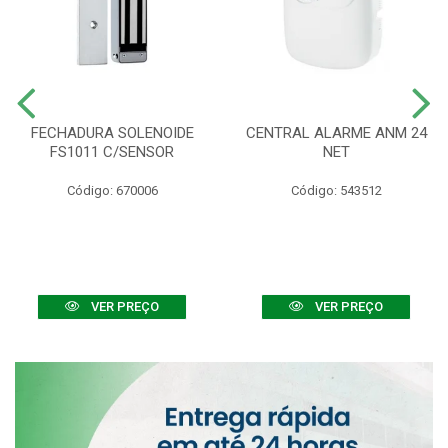
FECHADURA SOLENOIDE
CENTRAL ALARME ANM 24
FS1011 C/SENSOR
NET
Código: 670006
Código: 543512
VER PREÇO
VER PREÇO