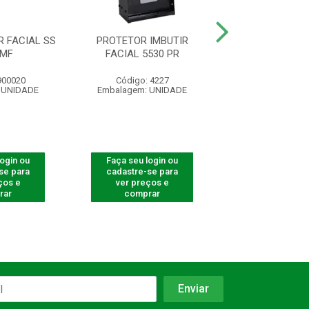
 FACIAL SS
PROTETOR IMBUTIR
PROTETOR LEITO
 MF
FACIAL 5530 PR
5530 F-1
900020
Código: 4227
Código: 82
 UNIDADE
Embalagem: UNIDADE
Embalagem: U
login ou
Faça seu login ou
Faça seu log
se para
cadastre-se para
cadastre-se 
ços e
ver preços e
ver preços
rar
comprar
comprar