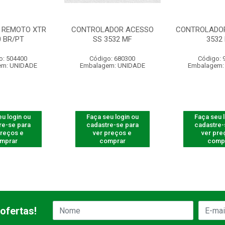
 REMOTO XTR
CONTROLADOR ACESSO
CONTROLADOR
0 BR/PT
SS 3532 MF
3532
o: 504400
Código: 680300
Código: 
em: UNIDADE
Embalagem: UNIDADE
Embalagem:
u login ou
Faça seu login ou
Faça seu 
re-se para
cadastre-se para
cadastre-
preços e
ver preços e
ver pre
mprar
comprar
comp
ofertas!