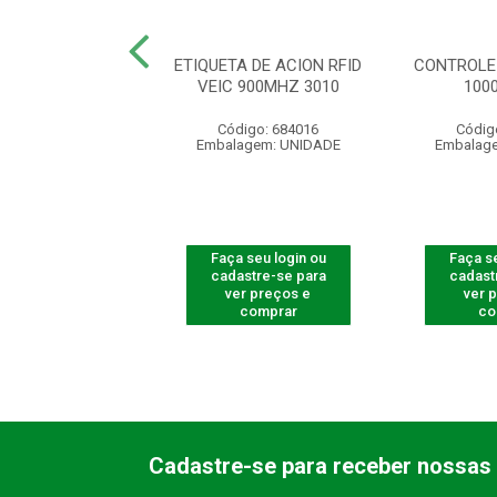
R LEITOR FACIAL
ETIQUETA DE ACION RFID
CONTROLE
5530 F-12
VEIC 900MHZ 3010
100
ódigo: 8230
Código: 684016
Códig
agem: UNIDADE
Embalagem: UNIDADE
Embalag
 seu login ou
Faça seu login ou
Faça se
astre-se para
cadastre-se para
cadast
er preços e
ver preços e
ver 
comprar
comprar
co
Cadastre-se para receber nossas 