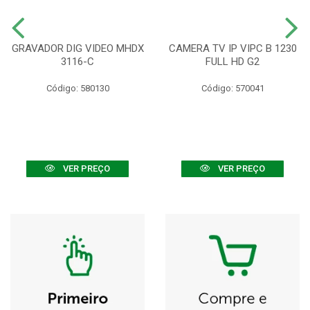
GRAVADOR DIG VIDEO MHDX
CAMERA TV IP VIPC B 1230
3116-C
FULL HD G2
Código: 580130
Código: 570041
VER PREÇO
VER PREÇO