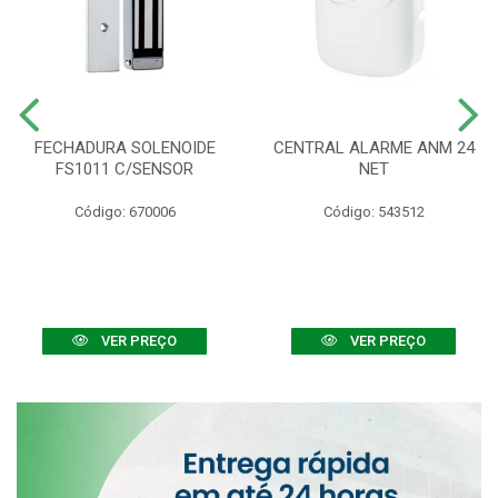
FECHADURA SOLENOIDE
CENTRAL ALARME ANM 24
FS1011 C/SENSOR
NET
Código: 670006
Código: 543512
VER PREÇO
VER PREÇO