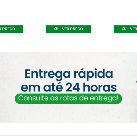
R PREÇO
VER PREÇO
VER