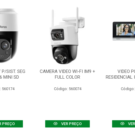
P/SIST. SEG
CAMERA VIDEO WI-FI IM9 +
VIDEO P
6 MINI SD
FULL COLOR
RESIDENCIAL 
: 560174
Código: 560074
Código:
R PREÇO
VER PREÇO
VER