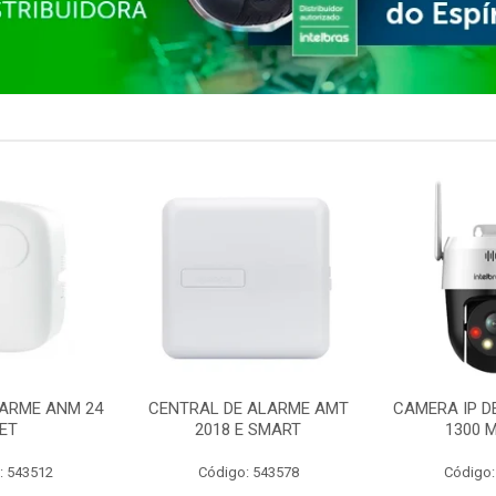
ARME ANM 24
CENTRAL DE ALARME AMT
CAMERA IP D
ET
2018 E SMART
1300 M
: 543512
Código: 543578
Código: