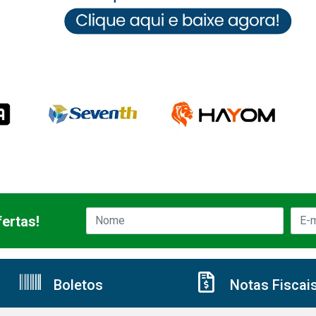
ertas!
Boletos
Notas Fiscai