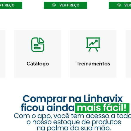
R PREÇO
VER PREÇO
VER