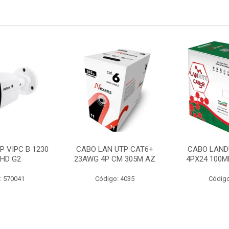
P VIPC B 1230
CABO LAN UTP CAT6+
CABO LAND
 HD G2
23AWG 4P CM 305M AZ
4PX24 100M
: 570041
Código: 4035
Código