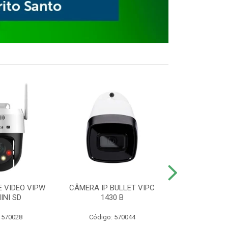
E VIDEO VIPW
CÂMERA IP BULLET VIPC
GRAVADOR 
INI SD
1430 B
MHDX 3
 570028
Código: 570044
Código: