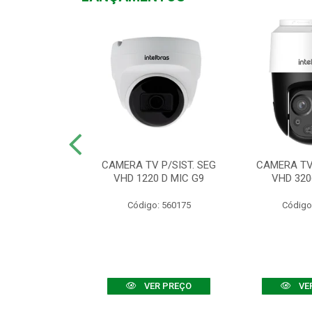
TV VHD 3520 D
CAMERA TV P/SIST. SEG
CAMERA TV 
 COLOR+
VHD 1220 D MIC G9
VHD 320
: 560108
Código: 560175
Código
R PREÇO
VER PREÇO
VE