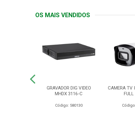
OS MAIS VENDIDOS
TTIV 600VA-
GRAVADOR DIG VIDEO
CAMERA TV I
20V
MHDX 3116-C
FULL
: 822200
Código: 580130
Código