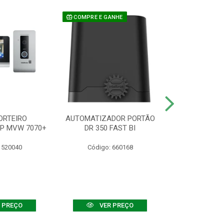
COMPRE E GANHE
ORTEIRO
AUTOMATIZADOR PORTÃO
SENSOR ATIVO
IP MVW 7070+
DR 350 FAST BI
 520040
Código: 660168
Código:
 PREÇO
VER PREÇO
VER