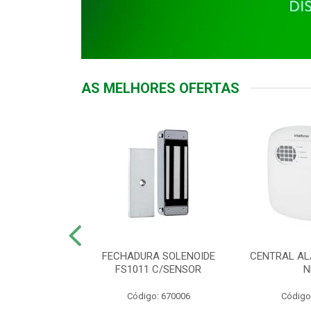
AS MELHORES OFERTAS
DOR ACESSO
FECHADURA SOLENOIDE
CENTRAL AL
 5531 MF EX
FS1011 C/SENSOR
N
: 900018
Código: 670006
Código