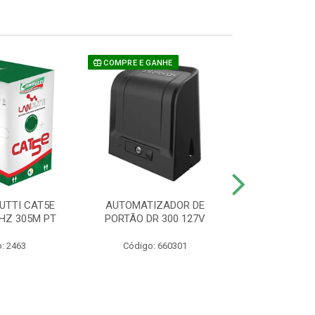
COMPRE E GANHE
UTTI CAT5E
AUTOMATIZADOR DE
CAMERA P/ S
HZ 305M PT
PORTÃO DR 300 127V
1220 BU
: 2463
Código: 660301
Código: