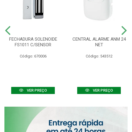
FECHADURA SOLENOIDE
CENTRAL ALARME ANM 24
FS1011 C/SENSOR
NET
Código: 670006
Código: 543512
VER PREÇO
VER PREÇO