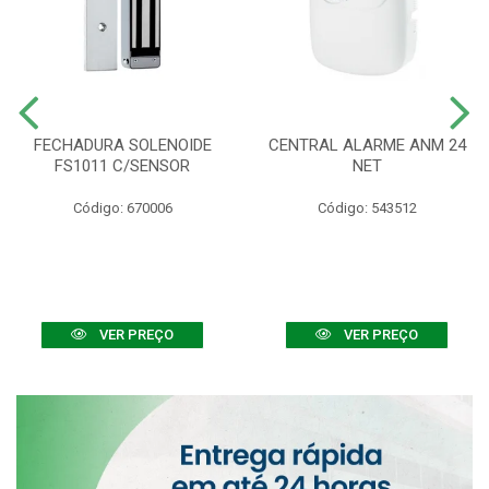
FECHADURA SOLENOIDE
CENTRAL ALARME ANM 24
FS1011 C/SENSOR
NET
Código: 670006
Código: 543512
VER PREÇO
VER PREÇO