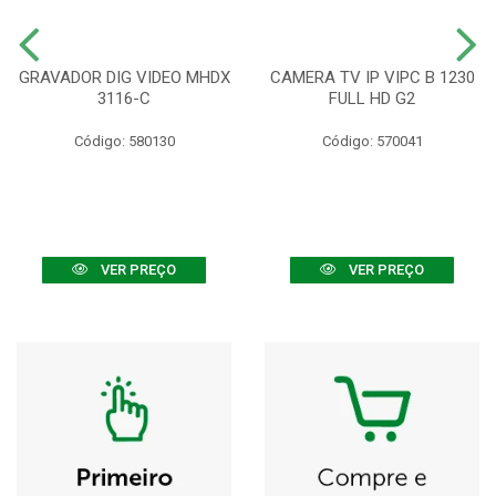
GRAVADOR DIG VIDEO MHDX
CAMERA TV IP VIPC B 1230
3116-C
FULL HD G2
Código: 580130
Código: 570041
VER PREÇO
VER PREÇO