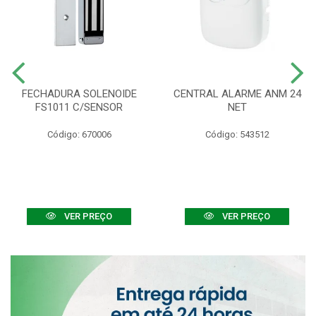
FECHADURA SOLENOIDE
CENTRAL ALARME ANM 24
FS1011 C/SENSOR
NET
Código: 670006
Código: 543512
VER PREÇO
VER PREÇO